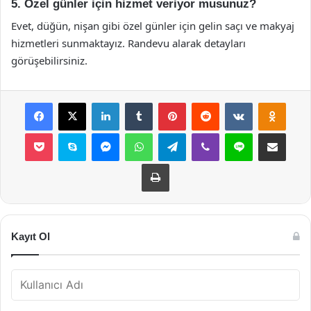
5. Özel günler için hizmet veriyor musunuz?
Evet, düğün, nişan gibi özel günler için gelin saçı ve makyaj
hizmetleri sunmaktayız. Randevu alarak detayları
görüşebilirsiniz.
Facebook
X
LinkedIn
Tumblr
Pinterest
Reddit
VKontakte
Odnok
Pocket
Skype
Messenger
WhatsApp
Telegram
Viber
Line
E-Posta ile payla
Yazdır
Kayıt Ol