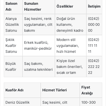
Saloon
Sunulan
Özellikler
İletişim
Adı
Hizmetler
Alanya
Saç kesimi, renk
Doğal ürün
(0242)
Güzellik
uygulamaları, cilt
kullanımı,
000 00
Salonu
bakımı
deneyimli kadro
00
Şıklık
Modern stil
(0242)
Erkek kuaförü,
Kuaför
uygulamaları,
111 11
manikür-pedikür
Salonu
hızlı hizmet
11
Kişiye özel
(0242)
Büyük
Saç bakımı,
bakım önerileri,
222 22
Kuaför
uzatma teknikleri
sıcak ortam
22
Fiyat
Kuaför Adı
Hizmet Türleri
Aralığı
Deniz Güzellik
Saç kesimi, cilt
100-300