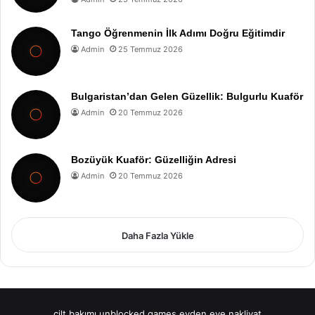
Tango Öğrenmenin İlk Adımı Doğru Eğitimdir
Admin
25 Temmuz 2026
Bulgaristan’dan Gelen Güzellik: Bulgurlu Kuaför
Admin
20 Temmuz 2026
Bozüyük Kuaför: Güzelliğin Adresi
Admin
20 Temmuz 2026
Daha Fazla Yükle
cilt bakımı
unblocked games
evden eve nakliyat