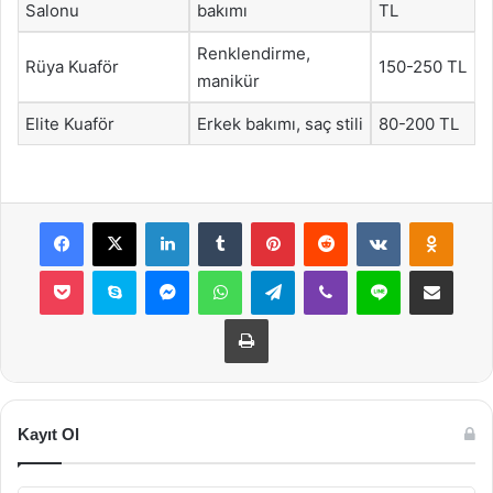
Salonu
bakımı
TL
Renklendirme,
Rüya Kuaför
150-250 TL
manikür
Elite Kuaför
Erkek bakımı, saç stili
80-200 TL
Facebook
X
LinkedIn
Tumblr
Pinterest
Reddit
VKontakte
Odnok
Pocket
Skype
Messenger
WhatsApp
Telegram
Viber
Line
E-Posta ile payla
Yazdır
Kayıt Ol