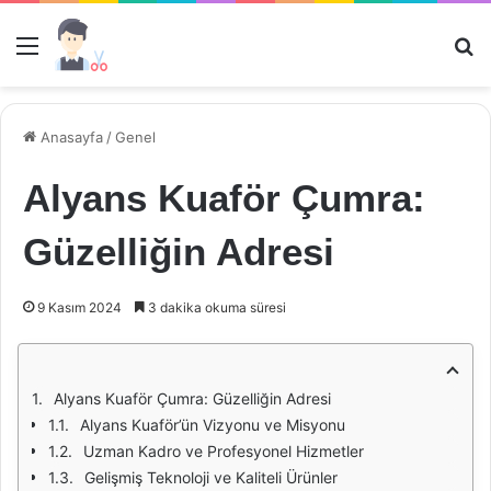
Menü
Ar
Anasayfa
/
Genel
Alyans Kuaför Çumra:
Güzelliğin Adresi
9 Kasım 2024
3 dakika okuma süresi
Alyans Kuaför Çumra: Güzelliğin Adresi
Alyans Kuaför’ün Vizyonu ve Misyonu
Uzman Kadro ve Profesyonel Hizmetler
Gelişmiş Teknoloji ve Kaliteli Ürünler