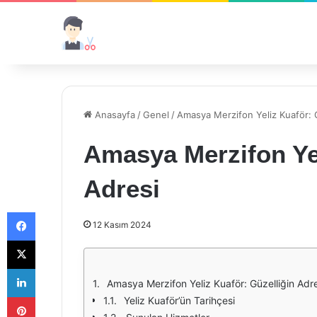
Anasayfa
/
Genel
/
Amasya Merzifon Yeliz Kuaför: G
Amasya Merzifon Yel
Adresi
Facebook
12 Kasım 2024
X
LinkedIn
Amasya Merzifon Yeliz Kuaför: Güzelliğin Adre
Pinterest
Yeliz Kuaför’ün Tarihçesi