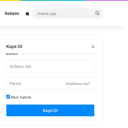
Sitemap
Arama
İletişim
yap
...
Kayıt Ol
Unuttunuz mu?
Beni hatırla
Kayıt Ol