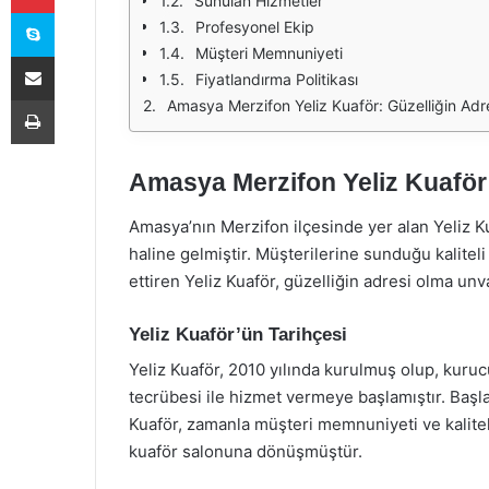
Sunulan Hizmetler
Skype
Profesyonel Ekip
Müşteri Memnuniyeti
E-Posta ile paylaş
Fiyatlandırma Politikası
Yazdır
Amasya Merzifon Yeliz Kuaför: Güzelliğin Adr
Amasya Merzifon Yeliz Kuaför:
Amasya’nın Merzifon ilçesinde yer alan Yeliz K
haline gelmiştir. Müşterilerine sunduğu kalitel
ettiren Yeliz Kuaför, güzelliğin adresi olma un
Yeliz Kuaför’ün Tarihçesi
Yeliz Kuaför, 2010 yılında kurulmuş olup, kuru
tecrübesi ile hizmet vermeye başlamıştır. Başla
Kuaför, zamanla müşteri memnuniyeti ve kalite
kuaför salonuna dönüşmüştür.