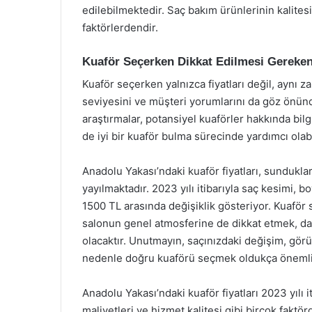
edilebilmektedir. Saç bakım ürünlerinin kalites
faktörlerdendir.
Kuaför Seçerken Dikkat Edilmesi Gereken
Kuaför seçerken yalnızca fiyatları değil, aynı z
seviyesini ve müşteri yorumlarını da göz önün
araştırmalar, potansiyel kuaförler hakkında bilg
de iyi bir kuaför bulma sürecinde yardımcı olabi
Anadolu Yakası’ndaki kuaför fiyatları, sundukla
yayılmaktadır. 2023 yılı itibarıyla saç kesimi, b
1500 TL arasında değişiklik gösteriyor. Kuaför s
salonun genel atmosferine de dikkat etmek, d
olacaktır. Unutmayın, saçınızdaki değişim, gör
nedenle doğru kuaförü seçmek oldukça önemli
Anadolu Yakası’ndaki kuaför fiyatları 2023 yılı
maliyetleri ve hizmet kalitesi gibi birçok faktö