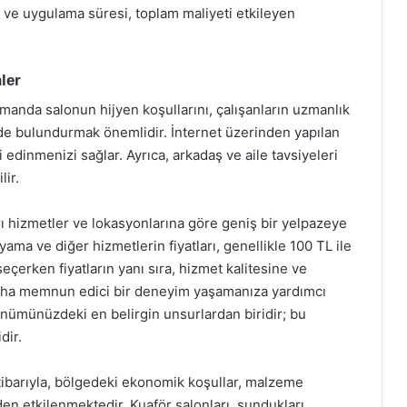
i ve uygulama süresi, toplam maliyeti etkileyen
ler
amanda salonun hijyen koşullarını, çalışanların uzmanlık
de bulundurmak önemlidir. İnternet üzerinden yapılan
i edinmenizi sağlar. Ayrıca, arkadaş ve aile tavsiyeleri
lir.
rı hizmetler ve lokasyonlarına göre geniş bir yelpazeye
oyama ve diğer hizmetlerin fiyatları, genellikle 100 TL ile
eçerken fiyatların yanı sıra, hizmet kalitesine ve
aha memnun edici bir deneyim yaşamanıza yardımcı
ünümünüzdeki en belirgin unsurlardan biridir; bu
dir.
 itibarıyla, bölgedeki ekonomik koşullar, malzeme
rden etkilenmektedir. Kuaför salonları, sundukları