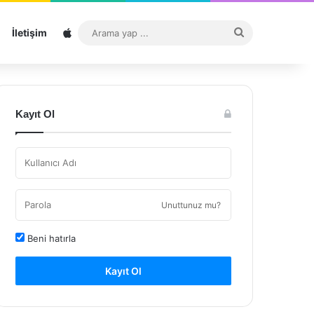
Sitemap
Arama
İletişim
yap
...
Kayıt Ol
Unuttunuz mu?
Beni hatırla
Kayıt Ol