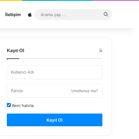
Sitemap
Arama
İletişim
yap
...
Kayıt Ol
Unuttunuz mu?
Beni hatırla
Kayıt Ol