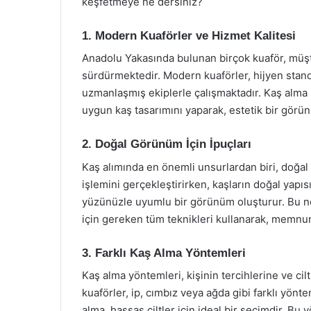
keşfetmeye ne dersiniz?
1. Modern Kuaförler ve Hizmet Kalitesi
Anadolu Yakasında bulunan birçok kuaför, müş
sürdürmektedir. Modern kuaförler, hijyen stan
uzmanlaşmış ekiplerle çalışmaktadır. Kaş alma i
uygun kaş tasarımını yaparak, estetik bir görü
2. Doğal Görünüm İçin İpuçları
Kaş alımında en önemli unsurlardan biri, doğa
işlemini gerçekleştirirken, kaşların doğal yapı
yüzünüzle uyumlu bir görünüm oluşturur. Bu n
için gereken tüm teknikleri kullanarak, memnuni
3. Farklı Kaş Alma Yöntemleri
Kaş alma yöntemleri, kişinin tercihlerine ve cil
kuaförler, ip, cımbız veya ağda gibi farklı yönt
alma, hassas ciltler için ideal bir seçimdir. Bu 