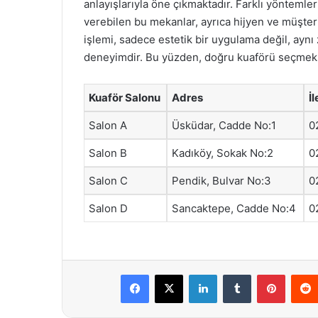
anlayışlarıyla öne çıkmaktadır. Farklı yöntemler 
verebilen bu mekanlar, ayrıca hijyen ve müşt
işlemi, sadece estetik bir uygulama değil, aynı
deneyimdir. Bu yüzden, doğru kuaförü seçmek, 
Kuaför Salonu
Adres
İ
Salon A
Üsküdar, Cadde No:1
0
Salon B
Kadıköy, Sokak No:2
0
Salon C
Pendik, Bulvar No:3
0
Salon D
Sancaktepe, Cadde No:4
0
Facebook
X
LinkedIn
Tumblr
Pintere