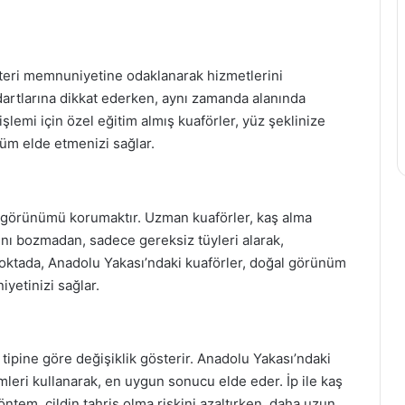
teri memnuniyetine odaklanarak hizmetlerini
dartlarına dikkat ederken, aynı zamanda alanında
şlemi için özel eğitim almış kuaförler, yüz şeklinize
nüm elde etmenizi sağlar.
l görünümü korumaktır. Uzman kuaförler, kaş alma
sını bozmadan, sadece gereksiz tüyleri alarak,
oktada, Anadolu Yakası’ndaki kuaförler, doğal görünüm
yetinizi sağlar.
t tipine göre değişiklik gösterir. Anadolu Yakası’ndaki
emleri kullanarak, en uygun sonucu elde eder. İp ile kaş
yöntem, cildin tahriş olma riskini azaltırken, daha uzun