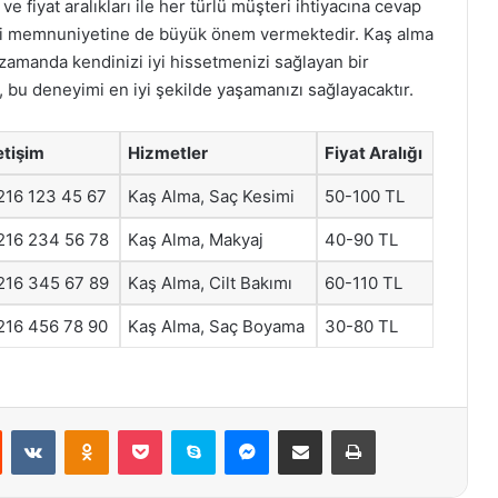
ve fiyat aralıkları ile her türlü müşteri ihtiyacına cevap
eri memnuniyetine de büyük önem vermektedir. Kaş alma
 zamanda kendinizi iyi hissetmenizi sağlayan bir
bu deneyimi en iyi şekilde yaşamanızı sağlayacaktır.
letişim
Hizmetler
Fiyat Aralığı
216 123 45 67
Kaş Alma, Saç Kesimi
50-100 TL
216 234 56 78
Kaş Alma, Makyaj
40-90 TL
216 345 67 89
Kaş Alma, Cilt Bakımı
60-110 TL
216 456 78 90
Kaş Alma, Saç Boyama
30-80 TL
st
Reddit
VKontakte
Odnoklassniki
Pocket
Skype
Messenger
E-Posta ile paylaş
Yazdır