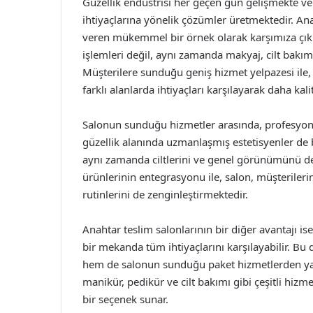
Güzellik endüstrisi her geçen gün gelişmekte ve 
ihtiyaçlarına yönelik çözümler üretmektedir. An
veren mükemmel bir örnek olarak karşımıza çıkıy
işlemleri değil, aynı zamanda makyaj, cilt bakım
Müşterilere sunduğu geniş hizmet yelpazesi il
farklı alanlarda ihtiyaçları karşılayarak daha kal
Salonun sunduğu hizmetler arasında, profesyonel
güzellik alanında uzmanlaşmış estetisyenler de 
aynı zamanda ciltlerini ve genel görünümünü de g
ürünlerinin entegrasyonu ile, salon, müşterilerin
rutinlerini de zenginleştirmektedir.
Anahtar teslim salonlarının bir diğer avantajı is
bir mekanda tüm ihtiyaçlarını karşılayabilir. 
hem de salonun sunduğu paket hizmetlerden yar
manikür, pedikür ve cilt bakımı gibi çeşitli hiz
bir seçenek sunar.