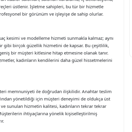
leri üstlenir. İşletme sahipleri, bu tür bir hizmetle
rofesyonel bir görünüm ve işleyişe de sahip olurlar.
a saç kesimi ve modelleme hizmeti sunmakla kalmaz; aynı
ibi birçok güzellik hizmetini de kapsar. Bu çeşitlilik,
niş bir müşteri kitlesine hitap etmesine olanak tanır.
metler, kadınların kendilerini daha güzel hissetmelerini
i memnuniyeti ile doğrudan ilişkilidir. Anahtar teslim
fından yönetildiği için müşteri deneyimi de oldukça üst
 ve sunulan hizmetin kalitesi, kadınların tekrar tekrar
şterilerin ihtiyaçlarına yönelik kişiselleştirilmiş
r.