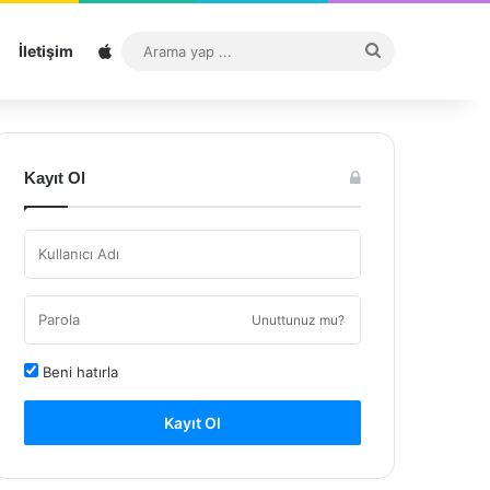
Sitemap
Arama
İletişim
yap
...
Kayıt Ol
Unuttunuz mu?
Beni hatırla
Kayıt Ol