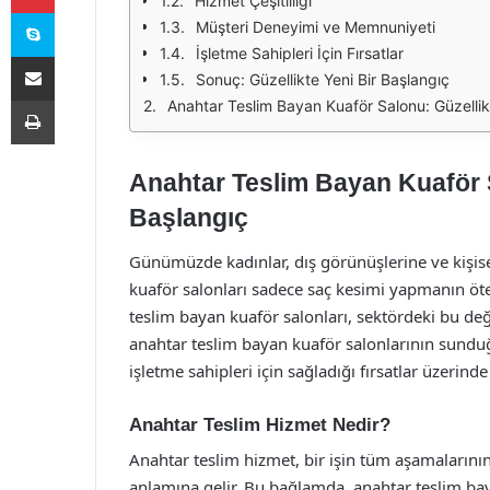
Hizmet Çeşitliliği
Skype
Müşteri Deneyimi ve Memnuniyeti
İşletme Sahipleri İçin Fırsatlar
E-Posta ile paylaş
Sonuç: Güzellikte Yeni Bir Başlangıç
Yazdır
Anahtar Teslim Bayan Kuaför Salonu: Güzellik
Anahtar Teslim Bayan Kuaför S
Başlangıç
Günümüzde kadınlar, dış görünüşlerine ve kişi
kuaför salonları sadece saç kesimi yapmanın ötes
teslim bayan kuaför salonları, sektördeki bu değ
anahtar teslim bayan kuaför salonlarının sunduğu 
işletme sahipleri için sağladığı fırsatlar üzerind
Anahtar Teslim Hizmet Nedir?
Anahtar teslim hizmet, bir işin tüm aşamalarının
anlamına gelir. Bu bağlamda, anahtar teslim ba