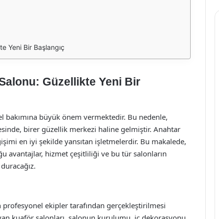
te Yeni Bir Başlangıç
alonu: Güzellikte Yeni Bir
sel bakımına büyük önem vermektedir. Bu nedenle,
inde, birer güzellik merkezi haline gelmiştir. Anahtar
işimi en iyi şekilde yansıtan işletmelerdir. Bu makalede,
avantajlar, hizmet çeşitliliği ve bu tür salonların
e duracağız.
 profesyonel ekipler tarafından gerçekleştirilmesi
yan kuaför salonları, salonun kurulumu, iç dekorasyonu,