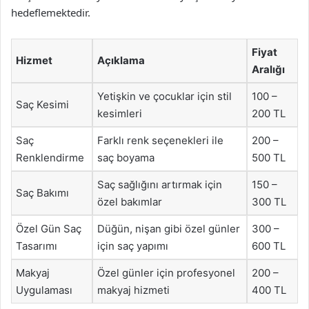
hedeflemektedir.
Fiyat
Hizmet
Açıklama
Aralığı
Yetişkin ve çocuklar için stil
100 –
Saç Kesimi
kesimleri
200 TL
Saç
Farklı renk seçenekleri ile
200 –
Renklendirme
saç boyama
500 TL
Saç sağlığını artırmak için
150 –
Saç Bakımı
özel bakımlar
300 TL
Özel Gün Saç
Düğün, nişan gibi özel günler
300 –
Tasarımı
için saç yapımı
600 TL
Makyaj
Özel günler için profesyonel
200 –
Uygulaması
makyaj hizmeti
400 TL