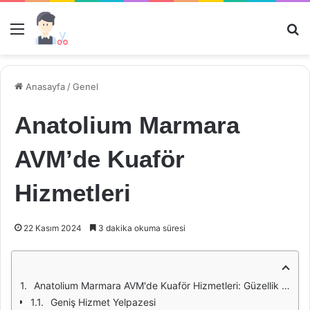
Menü
Ar
Anasayfa
/
Genel
Anatolium Marmara
AVM’de Kuaför
Hizmetleri
22 Kasım 2024
3 dakika okuma süresi
Anatolium Marmara AVM'de Kuaför Hizmetleri: Güzellik ve Bakımın Adresi
Geniş Hizmet Yelpazesi