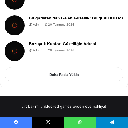
Bulgaristan’dan Gelen Güzellik: Bulgurlu Kuaför
Admin
20 Temmuz 2026
Bozüyük Kuaför: Güzelliğin Adresi
Admin
20 Temmuz 2026
Daha Fazla Yükle
cilt bakımı
unblocked games
evden eve nakliyat
Facebook
X
WhatsApp
Telegram