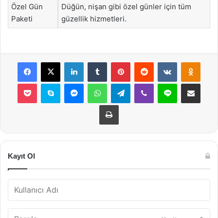
Özel Gün
Düğün, nişan gibi özel günler için tüm
Paketi
güzellik hizmetleri.
Facebook
X
LinkedIn
Tumblr
Pinterest
Reddit
VKontakte
Odnok
Pocket
Skype
Messenger
WhatsApp
Telegram
Viber
Line
E-Posta ile payla
Yazdır
Kayıt Ol