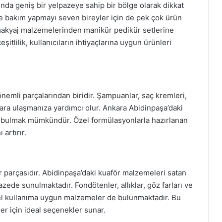
da geniş bir yelpazeye sahip bir bölge olarak dikkat
de bakım yapmayı seven bireyler için de pek çok ürün
makyaj malzemelerinden manikür pedikür setlerine
tlilik, kullanıcıların ihtiyaçlarına uygun ürünleri
nemli parçalarından biridir. Şampuanlar, saç kremleri,
çlara ulaşmanıza yardımcı olur. Ankara Abidinpaşa’daki
er bulmak mümkündür. Özel formülasyonlarla hazırlanan
 artırır.
 parçasıdır. Abidinpaşa’daki kuaför malzemeleri satan
azede sunulmaktadır. Fondötenler, allıklar, göz farları ve
onel kullanıma uygun malzemeler de bulunmaktadır. Bu
r için ideal seçenekler sunar.