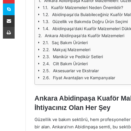
Ankara Abidinpaşa Kuaför Malzemeleri: Güzell
Skype
Kuaför Malzemeleri Neden Önemlidir?
Abidinpaşa'da Bulabileceğiniz Kuaför Mal
E-Posta ile paylaş
Güzellik ve Bakımda Doğru Ürün Seçimi
Yazdır
Abidinpaşa'daki Kuaför Malzemeleri Dükk
Ankara Abidinpaşa'da Kuaför Malzemeleri
Saç Bakım Ürünleri
Makyaj Malzemeleri
Manikür ve Pedikür Setleri
Cilt Bakım Ürünleri
Aksesuarlar ve Ekstralar
Fiyat Avantajları ve Kampanyalar
Ankara Abidinpaşa Kuaför Malz
İhtiyacınız Olan Her Şey
Güzellik ve bakım sektörü, hem profesyoneller h
bir alan. Ankara’nın Abidinpaşa semti, bu sekt