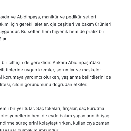
asıdır ve Abidinpaşa, manikür ve pedikür setleri
ı için gerekli aletler, oje çeşitleri ve bakım ürünleri,
ygundur. Bu setler, hem hijyenik hem de pratik bir
lar.
 bir cilt için de gereklidir. Ankara Abidinpaşa’daki
cilt tiplerine uygun kremler, serumlar ve maskeler
i korumaya yardımcı olurken, yaşlanma belirtilerini de
kalitesi, cildin görünümünü doğrudan etkiler.
i bir yer tutar. Saç tokaları, fırçalar, saç kurutma
 profesyonellerin hem de evde bakım yapanların ihtiyaç
ndirme süreçlerini kolaylaştırırken, kullanıcıya zaman
te aksesuar bulmak mümkündür.