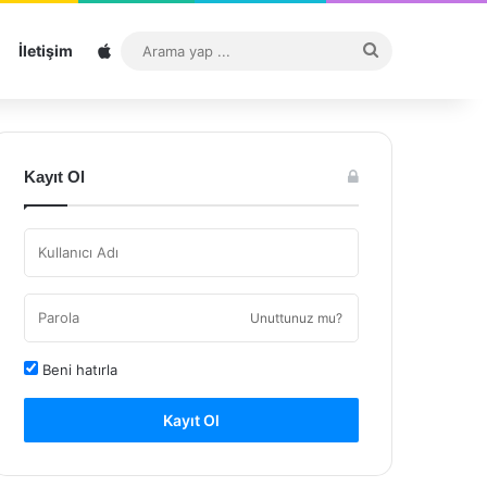
Sitemap
Arama
İletişim
yap
...
Kayıt Ol
Unuttunuz mu?
Beni hatırla
Kayıt Ol