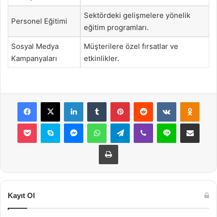
Sektördeki gelişmelere yönelik
Personel Eğitimi
eğitim programları.
Sosyal Medya
Müşterilere özel fırsatlar ve
Kampanyaları
etkinlikler.
Facebook
X
LinkedIn
Tumblr
Pinterest
Reddit
VKontakte
Odnok
Pocket
Skype
Messenger
WhatsApp
Telegram
Viber
Line
E-Posta ile payla
Yazdır
Kayıt Ol