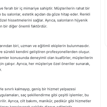
e ferah bir iç mimariye sahiptir. Müşterilerin rahat bir
 bu salonlar, estetik açıdan da göze hitap eder. Renkli
özel hissetmelerini sağlar. Ayrıca, salonların hijyenik
n bir diğer önemli faktördür.
arından biri, uzman ve eğitimli ekiplerin bulunmasıdır.
ve sürekli kendini geliştiren profesyonellerden oluşur.
şlemler konusunda deneyimli olan kuaförler, müşterilerin
in çalışır. Ayrıca, her müşteriye özel öneriler sunarak,
r.
le sınırlı kalmayıp, geniş bir hizmet yelpazesi
gulamaları, saç şekillendirme gibi çeşitli işlemler, bu
lir. Ayrıca, cilt bakımı, manikür, pedikür gibi hizmetler
larını karşılayacak şekilde dizayn edilmiştir.