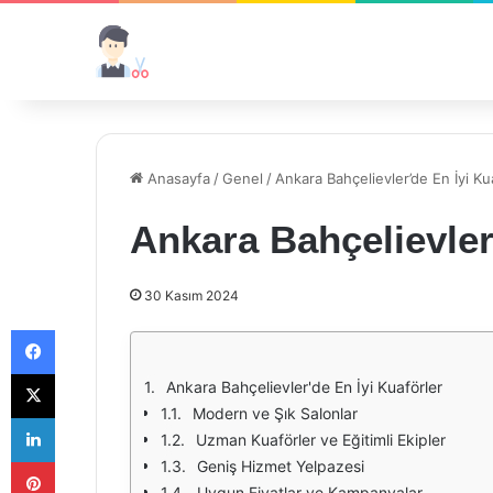
Anasayfa
/
Genel
/
Ankara Bahçelievler’de En İyi Ku
Ankara Bahçelievler
30 Kasım 2024
Facebook
X
Ankara Bahçelievler'de En İyi Kuaförler
Modern ve Şık Salonlar
LinkedIn
Uzman Kuaförler ve Eğitimli Ekipler
Pinterest
Geniş Hizmet Yelpazesi
Uygun Fiyatlar ve Kampanyalar