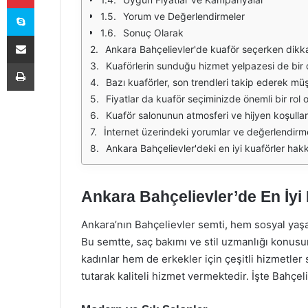
Skype
Yorum ve Değerlendirmeler
Sonuç Olarak
E-Posta ile paylaş
Ankara Bahçelievler'de kuaför seçerken dikkate almanız gereken birçok faktör bulunmaktadır. Öncelikle, kuaförün deneyimi ve uzmanlık alanı oldukça önemlidir. Bazı kuaförler kesim konusunda daha yetenekliyken, bazıları ren
Yazdır
Kuaförlerin sunduğu hizmet yelpazesi de bir diğer önemli unsurdur. Saç kesimi, şekillendirme, renk, perma, saç bakımı gibi birçok hizmet sunan kuaförler, farklı ihtiyaçlara cevap verebilir.
Bazı kuaförler, son trendleri takip ederek müşterilerine modern ve şık bir görünüm sunmayı hedefler. Bu nedenle, sosyal medya ve internet üzerinden kuaförlerin güncel çalışmalarını t
Fiyatlar da kuaför seçiminizde önemli bir rol oynamaktadır. Her kuaför, sunduğu hizmete göre farklı fiyatlandırmalar yapabilir. Bütçenizi belirleyerek, o aralıkta hizmet veren
Kuaför salonunun atmosferi ve hijyen koşulları da seçim yaparken göz önünde bulundurulması gereken unsurlardır. Rahat bir ortamda saçınızı kestirmek veya bakımlarınızı yaptırmak
İnternet üzerindeki yorumlar ve değerlendirmeler, kuaför seçiminiz için önemli bir rehber olabilir. Müşteri yorumları, kuaförün hizmet kalitesi hakkında bilgi edinmenize yardımc
Ankara Bahçelievler'deki en iyi kuaförler hakkında yapılan araştırmalar sonucunda, belirli kuaförlerin müşteri memnuniyeti açısından öne çıktığı görülmektedir.
Ankara Bahçelievler’de En İyi
Ankara’nın Bahçelievler semti, hem sosyal yaşam
Bu semtte, saç bakımı ve stil uzmanlığı konus
kadınlar hem de erkekler için çeşitli hizmetle
tutarak kaliteli hizmet vermektedir. İşte Bahçelie