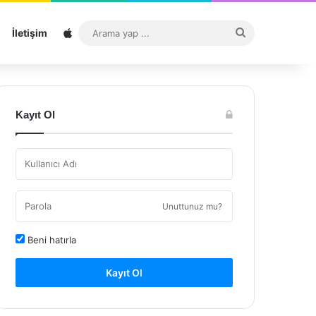
Sitemap
Arama
İletişim
yap
...
Kayıt Ol
Unuttunuz mu?
Beni hatırla
Kayıt Ol