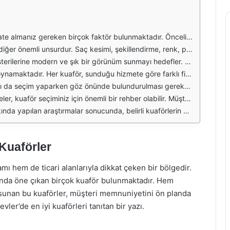
k uygulamaları veya saç bakımı konularında uzmanlaşmış olabilir. Bu nedenle, ihtiyaçlarınıza uygun bir kuaför bulmak için araştırma yapmalısınız. Ayrıca, kuaförlerin portföylerini inceleyerek hangi tarzların sizde daha iyi durabileceği konusunda fikir sahibi olabilirsiniz.
 Bazı kuaförler yalnızca kadınlara yönelik hizmet verirken, bazıları hem erkek hem de kadın müşterilere hitap etmektedir. Bu nedenle, kendi ihtiyaçlarınıza uygun bir kuaför bulmak için sundukları hizmetleri incelemek faydalı olacaktır.
akip etmek, hangi kuaförün sizin tarzınıza uygun olduğunu belirlemenize yardımcı olabilir. Ayrıca, arkadaşlarınızdan veya tanıdıklarınızdan aldığınız tavsiyeler de seçim yaparken dikkate almanız gereken bir diğer faktördür.
 kuaförleri araştırmak, ekonomik bir seçim yapmanıza yardımcı olabilir. Ancak, en ucuz seçeneği tercih ederken kaliteyi göz ardı etmemek önemlidir. Bazen biraz daha fazla ödeyerek, daha iyi bir hizmet alabilirsiniz.
, deneyiminizi olumlu yönde etkiler. Salonun temizliği ve kullanılan ürünlerin kalitesi de son derece önemlidir. Sağlıklı ve güvenilir ürünler kullanıldığından emin olmak, saç sağlığınız açısından kritik bir faktördür.
ı olur. Sosyal medya platformları ve çeşitli inceleme siteleri, farklı kuaförler hakkında gerçek kullanıcı deneyimlerini görebileceğiniz yerlerdir. Bu yorumları dikkate alarak daha bilinçli bir seçim yapabilirsiniz.
 Bu kuaförler, hem kaliteli hizmet sunmaları hem de profesyonel ekipleriyle dikkat çekmektedir. Kendinize en uygun kuaförü bulmak için zaman ayırarak, farklı salonları ziyaret etmekte fayda var.
 Kuaförler
ı hem de ticari alanlarıyla dikkat çeken bir bölgedir.
unda öne çıkan birçok kuaför bulunmaktadır. Hem
r sunan bu kuaförler, müşteri memnuniyetini ön planda
vler’de en iyi kuaförleri tanıtan bir yazı.