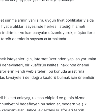
et sunmalarının yanı sıra, uygun fiyat politikalarıyla da
fiyat aralıkları sayesinde herkes, istediği hizmeti
erde indirimler ve kampanyalar düzenleyerek, müşterilere
 tercih edenlerin sayısını artırmaktadır.
mek isteyenler için, internet üzerinden yapılan yorumlar
i deneyimleri, bir kuaförün kalitesi hakkında önemli
aförlerin kendi web siteleri, bu konuda araştırma
daş tavsiyeleri de, doğru kuaförü bulmak için önemlidir.
eli hizmet anlayışı, uzman ekipleri ve geniş hizmet
mnuniyetini hedefleyen bu salonlar, modern ve şık
e kampanyalar, Bahçelievler’deki kuaförleri tercih