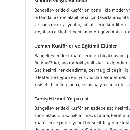
Modern ve Şık Salonlar
Bahçelievler’deki kuaförler, genellikle modern v
ortamda hizmet alabilmesi için tasarlanmış olan
ve canlı dekorasyonlar, misafirlerin kendilerini 
koşullara dikkat etmesi, müşteri güvenini artıra
Uzman Kuaförler ve Eğitimli Ekipler
Bahçelievler’deki kuaförlerin en büyük avantajl
Bu kuaförler, sektördeki yenilikleri takip eden 
Saç kesimi, renklendirme, perma gibi çeşitli i
isteklerine uygun en iyi sonuçları elde etmek iç
kişisel stilin ön plana çıkmasına yardımcı olurla
Geniş Hizmet Yelpazesi
Bahçelievler’deki kuaförler, sadece saç kesimiy
sunmaktadır. Saç bakımı, saç uzatma, keratin uy
kuaförlerde profesyonel bir şekilde gerçekleştiri
de sunan bazı salonlar, müşterilerin tüm ihtiyaç