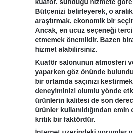
kuaför, sunduğu hizmete göre fa
Bütçenizi belirleyerek, o aralı
araştırmak, ekonomik bir seçi
Ancak, en ucuz seçeneği tercih
etmemek önemlidir. Bazen bira
hizmet alabilirsiniz.
Kuaför salonunun atmosferi ve
yaparken göz önünde bulundur
bir ortamda saçınızı kestirmek
deneyiminizi olumlu yönde etki
ürünlerin kalitesi de son derec
ürünler kullanıldığından emin 
kritik bir faktördür.
İnternet üzerindeki yorumlar v