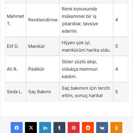
Renk konusunda
Mehmet
mükemmel bir iş
Renklendirme
4
T.
çıkardılar, tavsiye
ederim.
Hijyen çok iyi,
Elif D.
Manikür
5
manikürüm harika oldu.
Güler yüzlü ekip,
Ali R.
Pedikür
oldukça memnun
4
kaldım.
Saç bakımım için tercih
Seda L.
Saç Bakımı
5
ettim, sonuç harika!
Facebook
X
LinkedIn
Tumblr
Pinterest
Reddit
VKontakte
Odnok