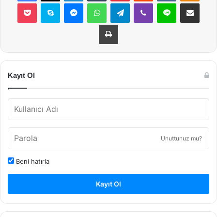
Pocket
Skype
Messenger
WhatsApp
Telegram
Viber
Line
E-Posta ile payla
Yazdır
Kayıt Ol
Unuttunuz mu?
Beni hatırla
Kayıt Ol