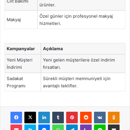
Cilt Bakımı
ürünler.
Özel günler için profesyonel makyaj
Makyaj
hizmetleri.
Kampanyalar
Açıklama
Yeni Müşteri
Yeni gelen müşterilere özel indirim
İndirimi
fırsatları.
Sadakat
Sürekli müşteri memnuniyeti için
Programı
avantajlı teklifler.
Facebook
X
LinkedIn
Tumblr
Pinterest
Reddit
VKontakte
Odnok
Pocket
Skype
Messenger
WhatsApp
Telegram
Viber
Line
E-Posta ile payla