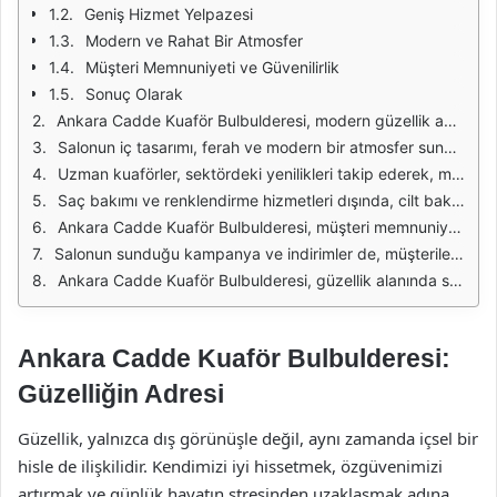
Geniş Hizmet Yelpazesi
Modern ve Rahat Bir Atmosfer
Müşteri Memnuniyeti ve Güvenilirlik
Sonuç Olarak
Ankara Cadde Kuaför Bulbulderesi, modern güzellik anlayışını geleneksel hizmet kalitesi ile birleştiren bir mekandır. Müşterilerine sunduğu geniş hizmet yelpazesi ile her yaştan ve her zevkten insana hitap etmektedir. Burada, saç kesiminden renklendirmeye, cilt bakımından maniküre kadar birçok hizmet bulmak mümkündür. Kuaför, sadece bir saç kesimi değil, aynı zamanda bir deneyim sunma hedefindedir. Her müşteri, kendini özel hissetmeli ve en iyi versiyonuna ulaşmalıdır.
Salonun iç tasarımı, ferah ve modern bir atmosfer sunarken, rahatlatıcı bir ortamda hizmet almanızı sağlar. Kullanılan malzemelerin kalitesi ve estetik seçimler, mekânın genel havasını olumlu yönde etkilemektedir. Müşteriler, kendilerini burada hem şık hem de rahat hissederler. Ayrıca, salonun hijyen standartları da oldukça yüksektir; bu da müşteri memnuniyetini artıran önemli bir faktördür.
Uzman kuaförler, sektördeki yenilikleri takip ederek, müşterilere en güncel trendleri sunmayı amaçlamaktadır. Saç stilizasyonu konusunda geniş bir bilgi birikimine sahip olan ekip, her müşteri için en uygun stil ve renk kombinasyonunu bulmakta oldukça yetkindir. Bu sayede, herkesin kişisel tarzına hitap eden, özgün görünüm önerileri oluşturulmaktadır.
Saç bakımı ve renklendirme hizmetleri dışında, cilt bakımı ve makyaj hizmetleri de sunulmaktadır. Uzman estetisyenler, cilt tipine uygun ürünlerle kişiye özel bakımlar yaparak, cildin sağlıklı ve canlı görünmesini sağlar. Ayrıca, özel günler için makyaj hizmetleri de verilmektedir. Profesyonel makyaj sanatçıları, her müşterinin isteğine yönelik çeşitli makyaj tekniklerini uygulayarak, özel günlerde mükemmel bir görünüm elde etmelerine yardımcı olur.
Ankara Cadde Kuaför Bulbulderesi, müşteri memnuniyetine verdiği önemle de dikkat çekmektedir. Müşterilerin beklentilerini anlamak ve onlara en iyi hizmeti sunmak için sürekli geri bildirim toplanmaktadır. Bu sayede, hizmet kalitesini sürekli olarak geliştirmek mümkündür. Müşteriler, salonu ziyaret ettiklerinde kendilerini evlerinde gibi hissederler.
Salonun sunduğu kampanya ve indirimler de, müşterilerin ilgisini çeken unsurlar arasında yer almaktadır. Özellikle yeni müşterilere özel indirimler, salonu denemek isteyenler için cazip bir fırsat sunmaktadır. Ayrıca, sadık müşterilere yönelik özel avantajlar ve sadakat programları ile sürekli müşteri memnuniyeti sağlanmaktadır.
Ankara Cadde Kuaför Bulbulderesi, güzellik alanında sunduğu kaliteli hizmetler ve müşteri odaklı yaklaşımı ile öne çıkmaktadır. Hem kadınlar hem de erkekler için ideal bir tercih olan bu kuaför, ihtiyaçlarınıza uygun çözümler sunarak, güzelliğinizi ön plana çıkarmaktadır. Ziyaret ettiğinizde, kendinizi farklı bir deneyim içinde bulacak ve güzelliğinizi en iyi şekilde yansıtma fırsatı yakalayacaksınız.
Ankara Cadde Kuaför Bulbulderesi:
Güzelliğin Adresi
Güzellik, yalnızca dış görünüşle değil, aynı zamanda içsel bir
hisle de ilişkilidir. Kendimizi iyi hissetmek, özgüvenimizi
artırmak ve günlük hayatın stresinden uzaklaşmak adına,