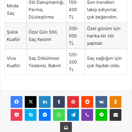
Stil Danışmanlığı,
150-
Son trendleri
Moda
Perma,
400
takip ediyorlar,
Saç
Düzleştirme
TL
çok beğendim.
200-
Özel günüm için
Şıklık
Özel Gün Stili,
500
harika bir stil
Kuaför
Saç Kesimi
TL
yaptılar.
120-
Viva
Saç Dökülmesi
Saç sağlığım için
300
Kuaför
Tedavisi, Bakım
çok faydalı oldu.
TL
Facebook
X
LinkedIn
Tumblr
Pinterest
Reddit
VKontakte
Odnok
Pocket
Skype
Messenger
WhatsApp
Telegram
Viber
Line
E-Posta ile payla
Yazdır