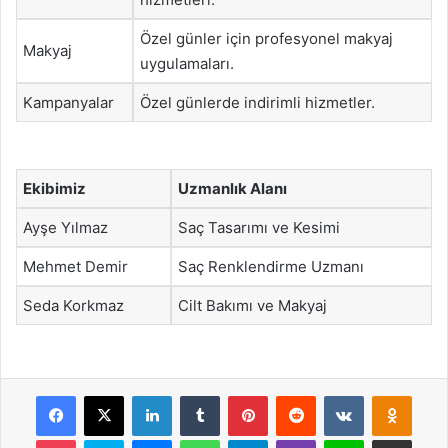
Özel günler için profesyonel makyaj
Makyaj
uygulamaları.
Kampanyalar
Özel günlerde indirimli hizmetler.
Ekibimiz
Uzmanlık Alanı
Ayşe Yılmaz
Saç Tasarımı ve Kesimi
Mehmet Demir
Saç Renklendirme Uzmanı
Seda Korkmaz
Cilt Bakımı ve Makyaj
Facebook
X
LinkedIn
Tumblr
Pinterest
Reddit
VKontakte
Odnok
Pocket
Skype
Messenger
WhatsApp
Telegram
Viber
Line
E-Posta ile payla