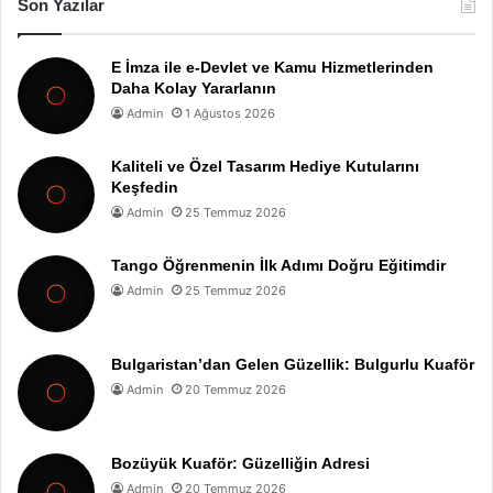
Son Yazılar
E İmza ile e-Devlet ve Kamu Hizmetlerinden
Daha Kolay Yararlanın
Admin
1 Ağustos 2026
Kaliteli ve Özel Tasarım Hediye Kutularını
Keşfedin
Admin
25 Temmuz 2026
Tango Öğrenmenin İlk Adımı Doğru Eğitimdir
Admin
25 Temmuz 2026
Bulgaristan’dan Gelen Güzellik: Bulgurlu Kuaför
Admin
20 Temmuz 2026
Bozüyük Kuaför: Güzelliğin Adresi
Admin
20 Temmuz 2026