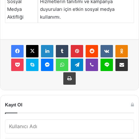
Sosyal
Hizmetlerin tanıtımı ve kampanya
Medya
duyuruları için etkin sosyal medya
Aktifliği
kullanımı.
Facebook
X
LinkedIn
Tumblr
Pinterest
Reddit
VKontakte
Odnok
Pocket
Skype
Messenger
WhatsApp
Telegram
Viber
Line
E-Posta ile payla
Yazdır
Kayıt Ol