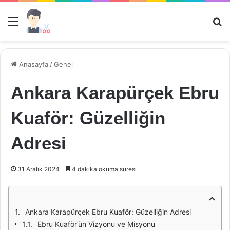
Menü
Ar
Anasayfa
/
Genel
Ankara Karapürçek Ebru
Kuaför: Güzelliğin
Adresi
31 Aralık 2024
4 dakika okuma süresi
Ankara Karapürçek Ebru Kuaför: Güzelliğin Adresi
Ebru Kuaför’ün Vizyonu ve Misyonu