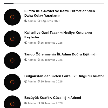
E İmza ile e-Devlet ve Kamu Hizmetlerinden
Daha Kolay Yararlanın
Admin
1 Ağustos 2026
Kaliteli ve Özel Tasarım Hediye Kutularını
Keşfedin
Admin
25 Temmuz 2026
Tango Öğrenmenin İlk Adımı Doğru Eğitimdir
Admin
25 Temmuz 2026
Bulgaristan’dan Gelen Güzellik: Bulgurlu Kuaför
Admin
20 Temmuz 2026
Bozüyük Kuaför: Güzelliğin Adresi
Admin
20 Temmuz 2026