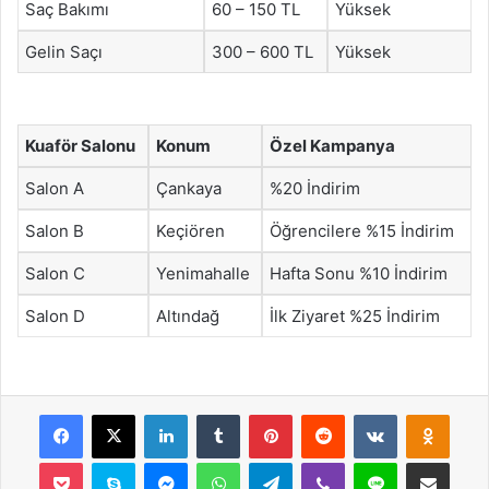
Saç Bakımı
60 – 150 TL
Yüksek
Gelin Saçı
300 – 600 TL
Yüksek
Kuaför Salonu
Konum
Özel Kampanya
Salon A
Çankaya
%20 İndirim
Salon B
Keçiören
Öğrencilere %15 İndirim
Salon C
Yenimahalle
Hafta Sonu %10 İndirim
Salon D
Altındağ
İlk Ziyaret %25 İndirim
Facebook
X
LinkedIn
Tumblr
Pinterest
Reddit
VKontakte
Odnok
Pocket
Skype
Messenger
WhatsApp
Telegram
Viber
Line
E-Posta ile payla