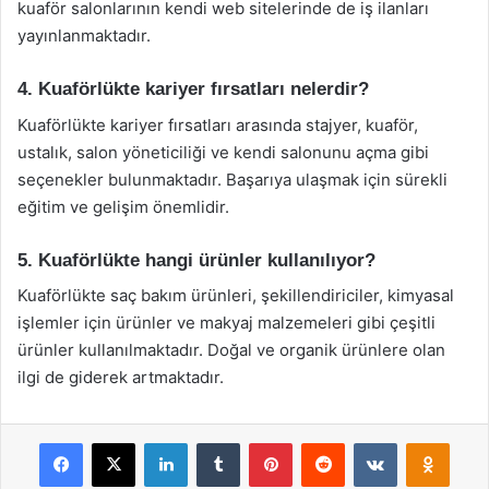
kuaför salonlarının kendi web sitelerinde de iş ilanları
yayınlanmaktadır.
4. Kuaförlükte kariyer fırsatları nelerdir?
Kuaförlükte kariyer fırsatları arasında stajyer, kuaför,
ustalık, salon yöneticiliği ve kendi salonunu açma gibi
seçenekler bulunmaktadır. Başarıya ulaşmak için sürekli
eğitim ve gelişim önemlidir.
5. Kuaförlükte hangi ürünler kullanılıyor?
Kuaförlükte saç bakım ürünleri, şekillendiriciler, kimyasal
işlemler için ürünler ve makyaj malzemeleri gibi çeşitli
ürünler kullanılmaktadır. Doğal ve organik ürünlere olan
ilgi de giderek artmaktadır.
Facebook
X
LinkedIn
Tumblr
Pinterest
Reddit
VKontakte
Odnok