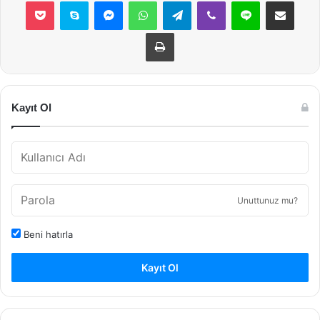
Pocket
Skype
Messenger
WhatsApp
Telegram
Viber
Line
E-Posta ile payla
Yazdır
Kayıt Ol
Unuttunuz mu?
Beni hatırla
Kayıt Ol