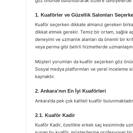
göz önünde bulundurarak sizlere tavsiyelerde 
1. Kuaförler ve Güzellik Salonları Seçerk
Kuaför seçerken dikkate almanız gereken birkaç
dikkat etmek gerekir. Temiz bir ortam, sağlık a
deneyimi ve uzmanlık alanları da önemli bir krit
veya perma gibi belirli hizmetlerde uzmanlaşmış
Müşteri yorumları da kuaför seçerken göz önü
Sosyal medya platformları ve yerel inceleme site
kaynaktır.
2. Ankara’nın En İyi Kuaförleri
Ankara’da pek çok kaliteli kuaför bulunmaktadır.
2.1. Kuaför Kadir
Kuaför Kadir, özellikle erkek saç kesiminde uz
sunan bu kuaför, müşterilerine profesyonel bi