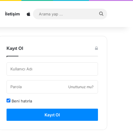
Sitemap
Arama
İletişim
yap
...
Kayıt Ol
Unuttunuz mu?
Beni hatırla
Kayıt Ol