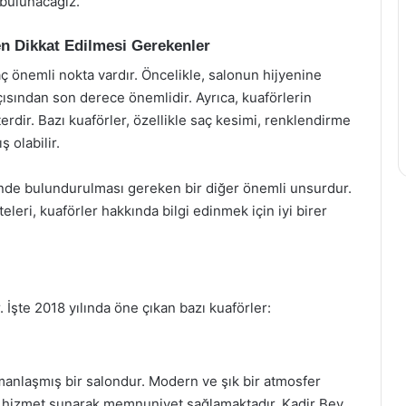
bulunacağız.
en Dikkat Edilmesi Gerekenler
 önemli nokta vardır. Öncelikle, salonun hijyenine
çısından son derece önemlidir. Ayrıca, kuaförlerin
erdir. Bazı kuaförler, özellikle saç kesimi, renklendirme
 olabilir.
nde bulundurulması gereken bir diğer önemli unsurdur.
leri, kuaförler hakkında bilgi edinmek için iyi birer
 İşte 2018 yılında öne çıkan bazı kuaförler:
manlaşmış bir salondur. Modern ve şık bir atmosfer
r hizmet sunarak memnuniyet sağlamaktadır. Kadir Bey,