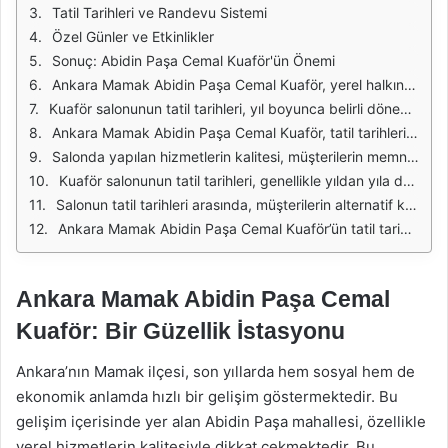
Tatil Tarihleri ve Randevu Sistemi
Özel Günler ve Etkinlikler
Sonuç: Abidin Paşa Cemal Kuaför'ün Önemi
Ankara Mamak Abidin Paşa Cemal Kuaför, yerel halkın ve çevre bölgelerin tercih ettiği bir kuaför salonudur. Uzun yıllardır hizmet veren bu kuaför, müşteri memnuniyetine odaklanarak çalışmalarını sürdürmektedir. Özellikle saç kesimi, renklendirme ve çeşitli saç bakımı hizmetleriyle dikkat çekmektedir. Salon, modern ekipmanları ve deneyimli personeli ile her zaman en iyi hizmeti sunmayı hedeflemektedir.
Kuaför salonunun tatil tarihleri, yıl boyunca belirli dönemlerde değişiklik gösterebilmektedir. Genellikle yaz aylarında ve yılbaşı gibi özel günlerde tatil yapmaktadır. Bu dönemlerde, yoğun müşteri talepleri karşısında önceden randevu almak büyük önem taşımaktadır. Müşterilerin tatil tarihlerini dikkate alarak plan yapmaları, beklenmedik durumlarla karşılaşmamaları açısından faydalı olacaktır.
Ankara Mamak Abidin Paşa Cemal Kuaför, tatil tarihleri hakkında önceden bilgilendirme yaparak müşterilerine yardımcı olmaktadır. Sosyal medya hesapları üzerinden duyurular yaparak, tatil tarihlerini ve salonun açık olduğu günleri güncel bir şekilde paylaşmaktadır. Bu sayede, müşteriler salonun tatil günlerini öğrenerek, randevu almayı kolaylaştırmaktadır.
Salonda yapılan hizmetlerin kalitesi, müşterilerin memnuniyetini artırmakta ve tekrar gelme oranlarını yükseltmektedir. Tatil dönemlerinde salonun kapalı olması nedeniyle, müşterilerin bu tarihlere göre plan yapması gerektiği unutulmamalıdır. Özellikle yaz tatili döneminde, yoğun bir müşteri akışı olduğu için, mümkün olan en kısa sürede randevu almak önem taşımaktadır.
Kuaför salonunun tatil tarihleri, genellikle yıldan yıla değişiklik gösterebilir. Bu nedenle, her yıl güncel bilgilerin takip edilmesi, hizmet almak isteyenler için yararlı olacaktır. Salona ait internet sitesi veya sosyal medya hesapları üzerinden bu bilgilere ulaşmak oldukça kolaydır.
Salonun tatil tarihleri arasında, müşterilerin alternatif kuaför seçeneklerini değerlendirmesi gerekmektedir. Farklı kuaför salonları da çeşitli hizmetler sunmakta olup, bu dönemde yeterli araştırma yaparak en uygun seçeneği bulmak mümkündür. Ayrıca, tatil sonrası dönemlerde de yoğunluk yaşanabileceği için, randevu almakta gecikmemek önemlidir.
Ankara Mamak Abidin Paşa Cemal Kuaför’ün tatil tarihleri, hem salonun hizmet akışını etkilemekte hem de müşterilerin planlarını şekillendirmektedir. Müşterilerin tatil tarihlerini önceden öğrenmeleri, beklenmedik sürprizlerle karşılaşmamaları açısından büyük önem taşımaktadır. Salonun iletişim kanallarını takip ederek güncel bilgilere ulaşmak, hizmet alımını kolaylaştıracaktır.
Ankara Mamak Abidin Paşa Cemal
Kuaför: Bir Güzellik İstasyonu
Ankara’nın Mamak ilçesi, son yıllarda hem sosyal hem de
ekonomik anlamda hızlı bir gelişim göstermektedir. Bu
gelişim içerisinde yer alan Abidin Paşa mahallesi, özellikle
yerel hizmetlerin kalitesiyle dikkat çekmektedir. Bu