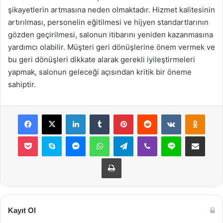
şikayetlerin artmasına neden olmaktadır. Hizmet kalitesinin
artırılması, personelin eğitilmesi ve hijyen standartlarının
gözden geçirilmesi, salonun itibarını yeniden kazanmasına
yardımcı olabilir. Müşteri geri dönüşlerine önem vermek ve
bu geri dönüşleri dikkate alarak gerekli iyileştirmeleri
yapmak, salonun geleceği açısından kritik bir öneme
sahiptir.
Facebook
X
LinkedIn
Tumblr
Pinterest
Reddit
VKontakte
Odnok
Pocket
Skype
Messenger
WhatsApp
Telegram
Viber
Line
E-Posta ile payla
Yazdır
Kayıt Ol