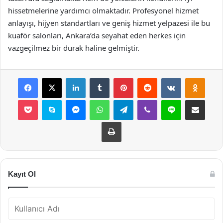
hissetmelerine yardımcı olmaktadır. Profesyonel hizmet
anlayışı, hijyen standartları ve geniş hizmet yelpazesi ile bu
kuaför salonları, Ankara’da seyahat eden herkes için
vazgeçilmez bir durak haline gelmiştir.
Facebook
X
LinkedIn
Tumblr
Pinterest
Reddit
VKontakte
Odnok
Pocket
Skype
Messenger
WhatsApp
Telegram
Viber
Line
E-Posta ile payla
Yazdır
Kayıt Ol