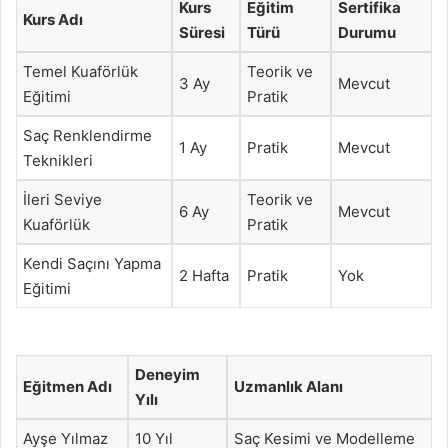
Kurs
Eğitim
Sertifika
Kurs Adı
Süresi
Türü
Durumu
Temel Kuaförlük
Teorik ve
3 Ay
Mevcut
Eğitimi
Pratik
Saç Renklendirme
1 Ay
Pratik
Mevcut
Teknikleri
İleri Seviye
Teorik ve
6 Ay
Mevcut
Kuaförlük
Pratik
Kendi Saçını Yapma
2 Hafta
Pratik
Yok
Eğitimi
Deneyim
Eğitmen Adı
Uzmanlık Alanı
Yılı
Ayşe Yılmaz
10 Yıl
Saç Kesimi ve Modelleme