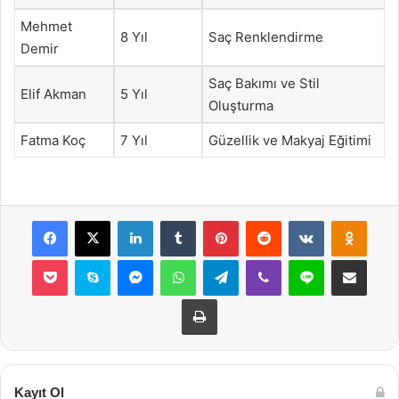
Mehmet
8 Yıl
Saç Renklendirme
Demir
Saç Bakımı ve Stil
Elif Akman
5 Yıl
Oluşturma
Fatma Koç
7 Yıl
Güzellik ve Makyaj Eğitimi
Facebook
X
LinkedIn
Tumblr
Pinterest
Reddit
VKontakte
Odnok
Pocket
Skype
Messenger
WhatsApp
Telegram
Viber
Line
E-Posta ile payla
Yazdır
Kayıt Ol