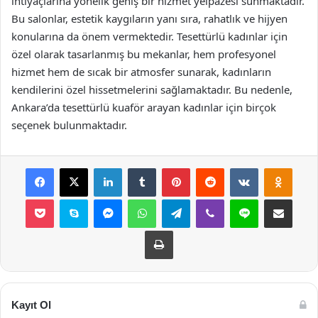
ihtiyaçlarına yönelik geniş bir hizmet yelpazesi sunmaktadır.
Bu salonlar, estetik kaygıların yanı sıra, rahatlık ve hijyen
konularına da önem vermektedir. Tesettürlü kadınlar için
özel olarak tasarlanmış bu mekanlar, hem profesyonel
hizmet hem de sıcak bir atmosfer sunarak, kadınların
kendilerini özel hissetmelerini sağlamaktadır. Bu nedenle,
Ankara’da tesettürlü kuaför arayan kadınlar için birçok
seçenek bulunmaktadır.
Facebook
X
LinkedIn
Tumblr
Pinterest
Reddit
VKontakte
Odnok
Pocket
Skype
Messenger
WhatsApp
Telegram
Viber
Line
E-Posta ile payla
Yazdır
Kayıt Ol