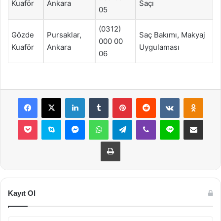
Kuaför
Ankara
Saçı
05
(0312)
Gözde
Pursaklar,
Saç Bakımı, Makyaj
000 00
Kuaför
Ankara
Uygulaması
06
Facebook
X
LinkedIn
Tumblr
Pinterest
Reddit
VKontakte
Odnok
Pocket
Skype
Messenger
WhatsApp
Telegram
Viber
Line
E-Posta ile payla
Yazdır
Kayıt Ol