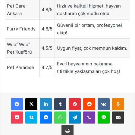
Pet Care
Hızlı ve kaliteli hizmet, hayvan
4.8/5
Ankara
dostlarım çok mutlu oldu!
Güvenli bir ortam, profesyonel
Furry Friends
4.6/5
ekip!
Woof Woof
4.5/5
Uygun fiyat, çok memnun kaldım.
Pet Kuaförü
Evcil hayvanımın bakımına
Pet Paradise
4.7/5
titizlikle yaklaşmaları çok hoş!
Facebook
X
LinkedIn
Tumblr
Pinterest
Reddit
VKontakte
Odnok
Pocket
Skype
Messenger
WhatsApp
Telegram
Viber
Line
E-Posta ile payla
Yazdır