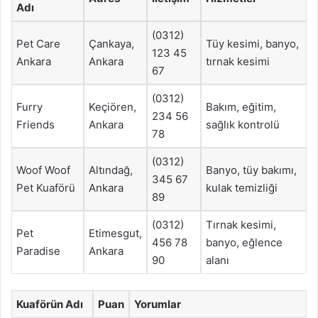
Adı
(0312)
Pet Care
Çankaya,
Tüy kesimi, banyo,
123 45
Ankara
Ankara
tırnak kesimi
67
(0312)
Furry
Keçiören,
Bakım, eğitim,
234 56
Friends
Ankara
sağlık kontrolü
78
(0312)
Woof Woof
Altındağ,
Banyo, tüy bakımı,
345 67
Pet Kuaförü
Ankara
kulak temizliği
89
(0312)
Tırnak kesimi,
Pet
Etimesgut,
456 78
banyo, eğlence
Paradise
Ankara
90
alanı
Kuaförün Adı
Puan
Yorumlar