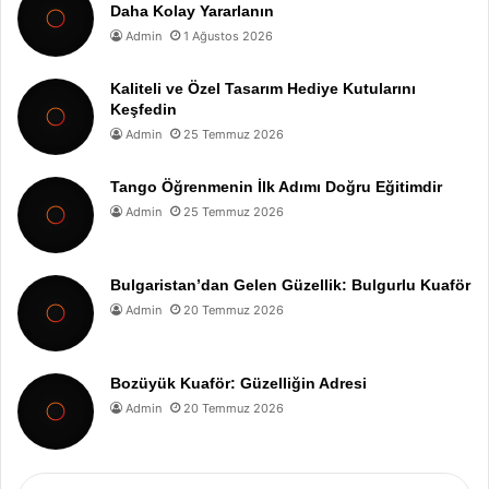
Daha Kolay Yararlanın
Admin
1 Ağustos 2026
Kaliteli ve Özel Tasarım Hediye Kutularını
Keşfedin
Admin
25 Temmuz 2026
Tango Öğrenmenin İlk Adımı Doğru Eğitimdir
Admin
25 Temmuz 2026
Bulgaristan’dan Gelen Güzellik: Bulgurlu Kuaför
Admin
20 Temmuz 2026
Bozüyük Kuaför: Güzelliğin Adresi
Admin
20 Temmuz 2026