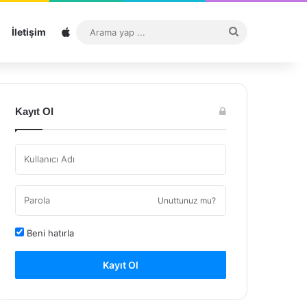
Sitemap
Arama
İletişim
yap
...
Kayıt Ol
Unuttunuz mu?
Beni hatırla
Kayıt Ol