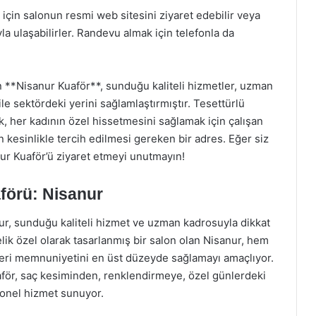
 için salonun resmi web sitesini ziyaret edebilir veya
a ulaşabilirler. Randevu almak için telefonla da
en **Nisanur Kuaför**, sunduğu kaliteli hizmetler, uzman
e sektördeki yerini sağlamlaştırmıştır. Tesettürlü
k, her kadının özel hissetmesini sağlamak için çalışan
n kesinlikle tercih edilmesi gereken bir adres. Eğer siz
nur Kuaför’ü ziyaret etmeyi unutmayın!
aförü: Nisanur
nur, sunduğu kaliteli hizmet ve uzman kadrosuyla dikkat
elik özel olarak tasarlanmış bir salon olan Nisanur, hem
şteri memnuniyetini en üst düzeyde sağlamayı amaçlıyor.
aför, saç kesiminden, renklendirmeye, özel günlerdeki
yonel hizmet sunuyor.