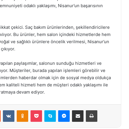
emnuniyeti odaklı yaklaşımı, Nisanur’un başarısının
ikkat çekici. Saç bakım ürünlerinden, şekillendiricilere
anılıyor. Bu ürünler, hem salon içindeki hizmetlerde hem
Doğal ve sağlıklı ürünlere öncelik verilmesi, Nisanur’un
çıkıyor.
apılan paylaşımlar, salonun sunduğu hizmetleri ve
nuyor. Müşteriler, burada yapılan işlemleri görebilir ve
dirimlerden haberdar olmak için de sosyal medya oldukça
 hem kaliteli hizmeti hem de müşteri odaklı yaklaşımı ile
yaratmaya devam ediyor.
st
Reddit
VKontakte
Odnoklassniki
Pocket
Skype
Messenger
E-Posta ile paylaş
Yazdır