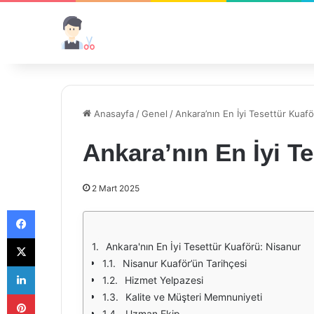
Anasayfa
/
Genel
/
Ankara’nın En İyi Tesettür Kuaf
Ankara’nın En İyi T
2 Mart 2025
Facebook
X
Ankara'nın En İyi Tesettür Kuaförü: Nisanur
Nisanur Kuaför’ün Tarihçesi
LinkedIn
Hizmet Yelpazesi
Pinterest
Kalite ve Müşteri Memnuniyeti
Uzman Ekip