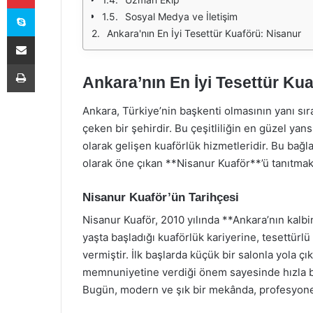
Skype
Sosyal Medya ve İletişim
Ankara'nın En İyi Tesettür Kuaförü: Nisanur
E-Posta ile paylaş
Yazdır
Ankara’nın En İyi Tesettür Ku
Ankara, Türkiye’nin başkenti olmasının yanı sıra,
çeken bir şehirdir. Bu çeşitliliğin en güzel ya
olarak gelişen kuaförlük hizmetleridir. Bu bağla
olarak öne çıkan **Nisanur Kuaför**’ü tanıtmak 
Nisanur Kuaför’ün Tarihçesi
Nisanur Kuaför, 2010 yılında **Ankara’nın kal
yaşta başladığı kuaförlük kariyerine, tesettürl
vermiştir. İlk başlarda küçük bir salonla yola çı
memnuniyetine verdiği önem sayesinde hızla bü
Bugün, modern ve şık bir mekânda, profesyonel