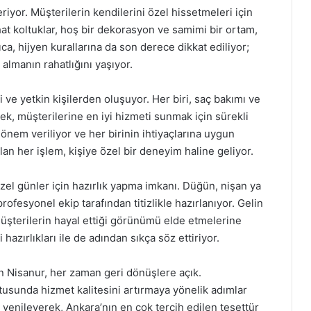
iyor. Müşterilerin kendilerini özel hissetmeleri için
at koltuklar, hoş bir dekorasyon ve samimi bir ortam,
a, hijyen kurallarına da son derece dikkat ediliyor;
almanın rahatlığını yaşıyor.
 ve yetkin kişilerden oluşuyor. Her biri, saç bakımı ve
k, müşterilerine en iyi hizmeti sunmak için sürekli
e önem veriliyor ve her birinin ihtiyaçlarına uygun
lan her işlem, kişiye özel bir deneyim haline geliyor.
el günler için hazırlık yapma imkanı. Düğün, nişan ya
profesyonel ekip tarafından titizlikle hazırlanıyor. Gelin
 müşterilerin hayal ettiği görünümü elde etmelerine
hazırlıkları ile de adından sıkça söz ettiriyor.
Nisanur, her zaman geri dönüşlere açık.
tusunda hizmet kalitesini artırmaya yönelik adımlar
i yenileyerek, Ankara’nın en çok tercih edilen tesettür