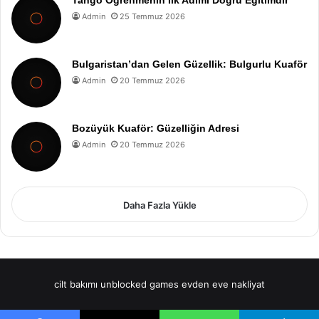
Tango Öğrenmenin İlk Adımı Doğru Eğitimdir
Admin
25 Temmuz 2026
Bulgaristan’dan Gelen Güzellik: Bulgurlu Kuaför
Admin
20 Temmuz 2026
Bozüyük Kuaför: Güzelliğin Adresi
Admin
20 Temmuz 2026
Daha Fazla Yükle
cilt bakımı
unblocked games
evden eve nakliyat