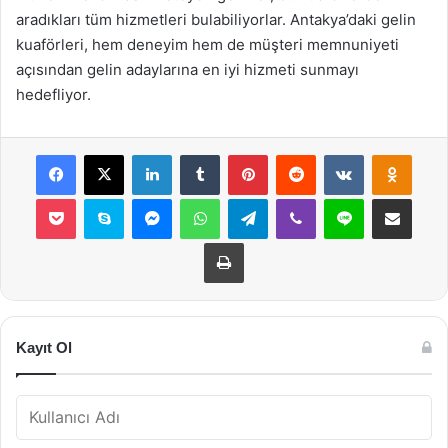
aradıkları tüm hizmetleri bulabiliyorlar. Antakya’daki gelin
kuaförleri, hem deneyim hem de müşteri memnuniyeti
açısından gelin adaylarına en iyi hizmeti sunmayı
hedefliyor.
Facebook
X
LinkedIn
Tumblr
Pinterest
Reddit
VKontakte
Odnok
Pocket
Skype
Messenger
WhatsApp
Telegram
Viber
Line
E-Posta ile payla
Yazdır
Kayıt Ol