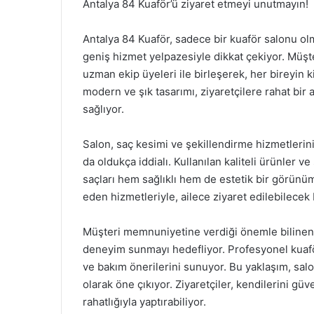
Antalya 84 Kuaför’ü ziyaret etmeyi unutmayın!
Antalya 84 Kuaför, sadece bir kuaför salonu o
geniş hizmet yelpazesiyle dikkat çekiyor. Müşt
uzman ekip üyeleri ile birleşerek, her bireyin 
modern ve şık tasarımı, ziyaretçilere rahat bir
sağlıyor.
Salon, saç kesimi ve şekillendirme hizmetlerin
da oldukça iddialı. Kullanılan kaliteli ürünler 
saçları hem sağlıklı hem de estetik bir görünü
eden hizmetleriyle, ailece ziyaret edilebilecek 
Müşteri memnuniyetine verdiği önemle bilinen A
deneyim sunmayı hedefliyor. Profesyonel kuaförl
ve bakım önerilerini sunuyor. Bu yaklaşım, sal
olarak öne çıkıyor. Ziyaretçiler, kendilerini güv
rahatlığıyla yaptırabiliyor.