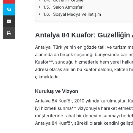
Skype
Salon Atmosferi
Sosyal Medya ve İletişim
E-Posta ile paylaş
Yazdır
Antalya 84 Kuaför: Güzelliğin
Antalya, Türkiye’nin en gözde tatil ve turizm m
alanında da birçok seçeneği bünyesinde barınd
Kuaför**, sunduğu hizmetlerle hem yerel halkın 
adresi olarak anılan bu kuaför salonu, kaliteli
çıkmaktadır.
Kuruluş ve Vizyon
Antalya 84 Kuaför, 2010 yılında kurulmuştur. K
iyi hizmeti sunma** vizyonuyla hareket etmekte
müşterilerine rahat bir deneyim sunmayı hedefl
Antalya 84 Kuaför, sürekli olarak kendini geliş