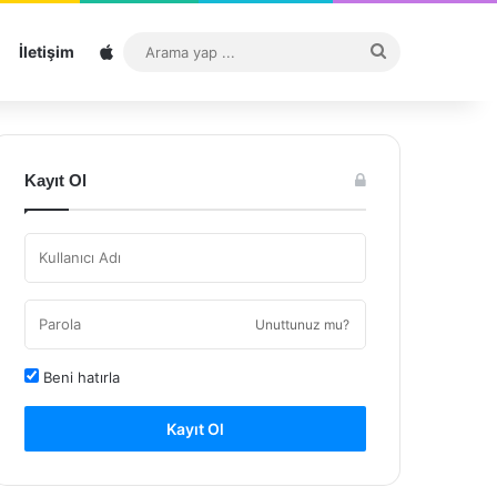
Sitemap
Arama
İletişim
yap
...
Kayıt Ol
Unuttunuz mu?
Beni hatırla
Kayıt Ol