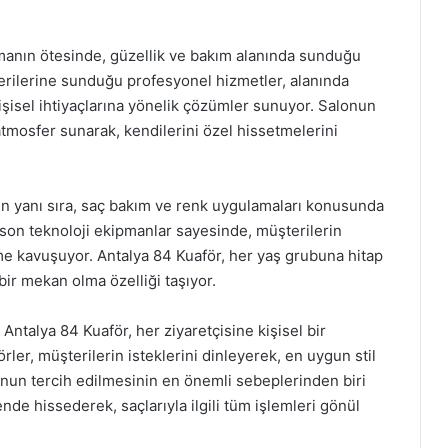
lmanın ötesinde, güzellik ve bakım alanında sunduğu
erilerine sunduğu profesyonel hizmetler, alanında
kişisel ihtiyaçlarına yönelik çözümler sunuyor. Salonun
 atmosfer sunarak, kendilerini özel hissetmelerini
in yanı sıra, saç bakım ve renk uygulamaları konusunda
ve son teknoloji ekipmanlar sayesinde, müşterilerin
me kavuşuyor. Antalya 84 Kuaför, her yaş grubuna hitap
bir mekan olma özelliği taşıyor.
ntalya 84 Kuaför, her ziyaretçisine kişisel bir
er, müşterilerin isteklerini dinleyerek, en uygun stil
onun tercih edilmesinin en önemli sebeplerinden biri
ende hissederek, saçlarıyla ilgili tüm işlemleri gönül