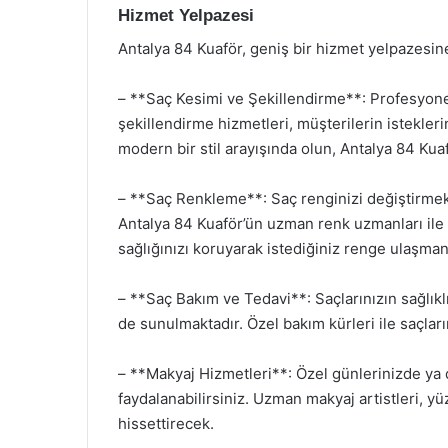
Hizmet Yelpazesi
Antalya 84 Kuaför, geniş bir hizmet yelpazesine
– **Saç Kesimi ve Şekillendirme**: Profesyonel
şekillendirme hizmetleri, müşterilerin isteklerin
modern bir stil arayışında olun, Antalya 84 Ku
– **Saç Renkleme**: Saç renginizi değiştirmek 
Antalya 84 Kuaför’ün uzman renk uzmanları ile t
sağlığınızı koruyarak istediğiniz renge ulaşma
– **Saç Bakım ve Tedavi**: Saçlarınızın sağlıkl
de sunulmaktadır. Özel bakım kürleri ile saçları
– **Makyaj Hizmetleri**: Özel günlerinizde ya
faydalanabilirsiniz. Uzman makyaj artistleri, yü
hissettirecek.