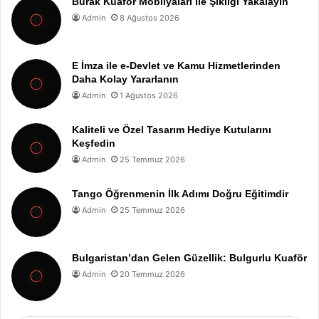
Burak Kuaför Mobilyaları ile Şıklığı Yakalayın
Admin
8 Ağustos 2026
E İmza ile e-Devlet ve Kamu Hizmetlerinden
Daha Kolay Yararlanın
Admin
1 Ağustos 2026
Kaliteli ve Özel Tasarım Hediye Kutularını
Keşfedin
Admin
25 Temmuz 2026
Tango Öğrenmenin İlk Adımı Doğru Eğitimdir
Admin
25 Temmuz 2026
Bulgaristan’dan Gelen Güzellik: Bulgurlu Kuaför
Admin
20 Temmuz 2026