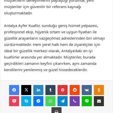
müşterilerin deneyimlerini paylaştığı yorumlar, yeni
müşteriler için güvenilir bir referans kaynağı
oluşturmaktadır.
Antalya Ayfer Kuaför, sunduğu geniş hizmet yelpazesi,
profesyonel ekip, hijyenik ortam ve uygun fiyatları ile
güzellik arayanların vazgeçilmez adreslerinden biri olmayı
sürdürmektedir. Hem yerel halk hem de ziyaretçiler için
ideal bir güzellik merkezi olarak, Antalya’daki en iyi
kuaförler arasında yer almaktadır. Müşteriler, burada
geçirdikleri zamanın keyfini çıkarırken, aynı zamanda
kendilerini yenilenmiş ve güzel hissedeceklerdir.
Facebook
X
LinkedIn
Tumblr
Pinterest
Reddit
VKontakte
Odnok
Pocket
Skype
Messenger
WhatsApp
Telegram
Viber
Line
E-Posta ile payla
Yazdır