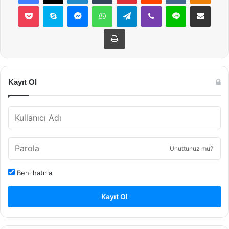
Pocket
Skype
Messenger
WhatsApp
Telegram
Viber
Line
E-Posta ile payla
Yazdır
Kayıt Ol
Unuttunuz mu?
Beni hatırla
Kayıt Ol