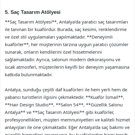
5. Saç Tasarım Atölyesi
**Saç Tasarım Atölyesi**, Antalya’da yaratıcı saç tasarımları
ile tanınan bir kuafördür. Burada, saç kesimi, renklendirme
ve özel stil uygulamaları yapılmaktadır. **Deneyimli
kuaförler**, her müşterinin tarzına uygun yaratıcı çözümler
sunarak, onların kendilerini özel hissetmelerini
sağlamaktadır. Ayrıca, salonun modern dekorasyonu ve
sıcak atmosferi, müşterilerin keyifli bir deneyim yaşamasına
katkıda bulunmaktadır.
Antalya, sunduğu çeşitli daf kuaförleri ile hem yerli hem de
yabancı turistlerin ilgisini çekmektedir. **Kuaför İsmail**,
**Hair Design Studio**, **Salon 54**, **Güzellik Salonu
Antalya** ve **Saç Tasarım Atölyesi** gibi kuaförler,
profesyonellikleri, müşteri memnuniyetleri ve kaliteli hizmet
anlayışları ile öne çıkmaktadır. Eğer Antalya’da saç bakımı ve
güzellik hizmetleri arıyorsanız, bu kuaförlerden birini tercih