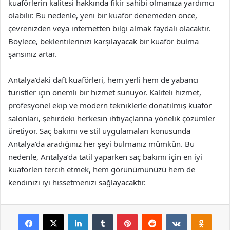
kuaförlerin kalitesi hakkında fikir sahibi olmanıza yardımcı
olabilir. Bu nedenle, yeni bir kuaför denemeden önce,
çevrenizden veya internetten bilgi almak faydalı olacaktır.
Böylece, beklentilerinizi karşılayacak bir kuaför bulma
şansınız artar.
Antalya’daki daft kuaförleri, hem yerli hem de yabancı
turistler için önemli bir hizmet sunuyor. Kaliteli hizmet,
profesyonel ekip ve modern tekniklerle donatılmış kuaför
salonları, şehirdeki herkesin ihtiyaçlarına yönelik çözümler
üretiyor. Saç bakımı ve stil uygulamaları konusunda
Antalya’da aradığınız her şeyi bulmanız mümkün. Bu
nedenle, Antalya’da tatil yaparken saç bakımı için en iyi
kuaförleri tercih etmek, hem görünümünüzü hem de
kendinizi iyi hissetmenizi sağlayacaktır.
Facebook
X
LinkedIn
Tumblr
Pinterest
Reddit
VKontakte
Odnok