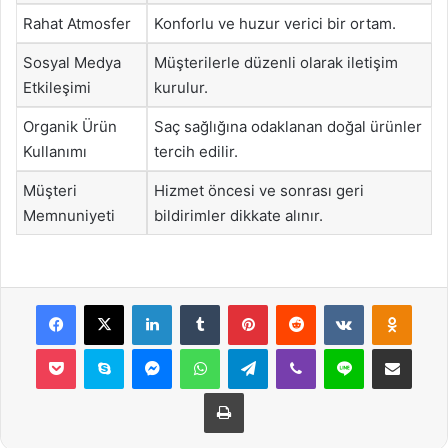
Rahat Atmosfer
Konforlu ve huzur verici bir ortam.
Sosyal Medya
Müşterilerle düzenli olarak iletişim
Etkileşimi
kurulur.
Organik Ürün
Saç sağlığına odaklanan doğal ürünler
Kullanımı
tercih edilir.
Müşteri
Hizmet öncesi ve sonrası geri
Memnuniyeti
bildirimler dikkate alınır.
Facebook
X
LinkedIn
Tumblr
Pinterest
Reddit
VKontakte
Odnok
Pocket
Skype
Messenger
WhatsApp
Telegram
Viber
Line
E-Posta ile payla
Yazdır