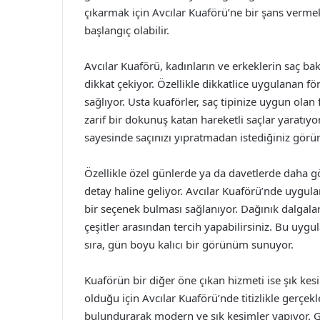
çıkarmak için Avcılar Kuaförü’ne bir şans vermek
başlangıç olabilir.
Avcılar Kuaförü, kadınların ve erkeklerin saç ba
dikkat çekiyor. Özellikle dikkatlice uygulanan fö
sağlıyor. Usta kuaförler, saç tipinize uygun olan 
zarif bir dokunuş katan hareketli saçlar yaratıyor
sayesinde saçınızı yıpratmadan istediğiniz g
Özellikle özel günlerde ya da davetlerde daha gö
detay haline geliyor. Avcılar Kuaförü’nde uygulana
bir seçenek bulması sağlanıyor. Dağınık dalgala
çeşitler arasından tercih yapabilirsiniz. Bu uyg
sıra, gün boyu kalıcı bir görünüm sunuyor.
Kuaförün bir diğer öne çıkan hizmeti ise şık kes
olduğu için Avcılar Kuaförü’nde titizlikle gerçekl
bulundurarak modern ve şık kesimler yapıyor. Gr