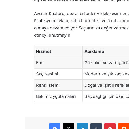
Avcılar Kuaförü, göz alıcı fönler ve şık kesimle
Profesyonel ekibi, kaliteli ürünleri ve ferah atmo
olmaya devam ediyor. Saçlarınıza değer vermek v
etmeyi unutmayın.
Hizmet
Açıklama
Fön
Göz alıcı ve zarif gö
Saç Kesimi
Modern ve şık saç kesi
Renk İşlemi
Doğal ve ışıltılı renkl
Bakım Uygulamaları
Saç sağlığı için özel b
Facebook
X
LinkedIn
Tumblr
Pintere