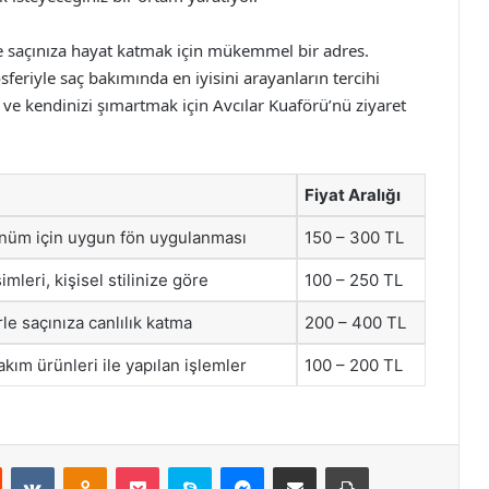
rle saçınıza hayat katmak için mükemmel bir adres.
sferiyle saç bakımında en iyisini arayanların tercihi
e kendinizi şımartmak için Avcılar Kuaförü’nü ziyaret
Fiyat Aralığı
rünüm için uygun fön uygulanması
150 – 300 TL
mleri, kişisel stilinize göre
100 – 250 TL
erle saçınıza canlılık katma
200 – 400 TL
akım ürünleri ile yapılan işlemler
100 – 200 TL
st
Reddit
VKontakte
Odnoklassniki
Pocket
Skype
Messenger
E-Posta ile paylaş
Yazdır