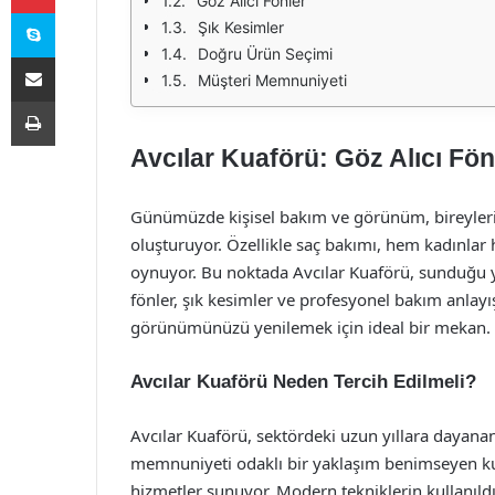
Göz Alıcı Fönler
Skype
Şık Kesimler
Doğru Ürün Seçimi
E-Posta ile paylaş
Müşteri Memnuniyeti
Yazdır
Avcılar Kuaförü: Göz Alıcı Fön
Günümüzde kişisel bakım ve görünüm, bireylerin
oluşturuyor. Özellikle saç bakımı, hem kadınlar
oynuyor. Bu noktada Avcılar Kuaförü, sunduğu yük
fönler, şık kesimler ve profesyonel bakım anlayışı 
görünümünüzü yenilemek için ideal bir mekan.
Avcılar Kuaförü Neden Tercih Edilmeli?
Avcılar Kuaförü, sektördeki uzun yıllara dayanan
memnuniyeti odaklı bir yaklaşım benimseyen kuaf
hizmetler sunuyor. Modern tekniklerin kullanıldı