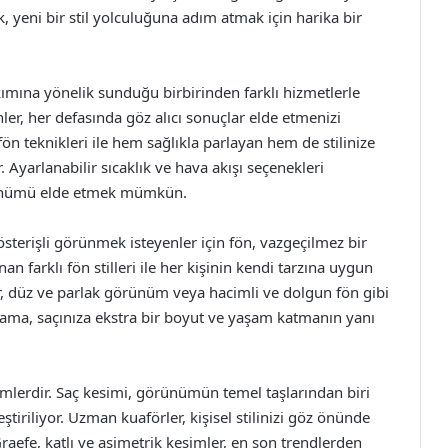
, yeni bir stil yolculuğuna adım atmak için harika bir
kımına yönelik sunduğu birbirinden farklı hizmetlerle
nler, her defasında göz alıcı sonuçlar elde etmenizi
fön teknikleri ile hem sağlıkla parlayan hem de stilinize
. Ayarlanabilir sıcaklık ve hava akışı seçenekleri
örünümü elde etmek mümkün.
sterişli görünmek isteyenler için fön, vazgeçilmez bir
n farklı fön stilleri ile her kişinin kendi tarzına uygun
r, düz ve parlak görünüm veya hacimli ve dolgun fön gibi
ulama, saçınıza ekstra bir boyut ve yaşam katmanın yanı
imlerdir. Saç kesimi, görünümün temel taşlarından biri
eştiriliyor. Uzman kuaförler, kişisel stilinizi göz önünde
aefe, katlı ve asimetrik kesimler, en son trendlerden