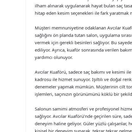
ilham alınarak uygulanarak hayat bulan saç tasar
hitap eden kesim seçenekleri ile fark yaratma
Müşteri memnuniyetine odaklanan Avcılar Kuaförü
sağlığını ön planda tutan salon, uygulama sırasınd
vermek için gerekli besinleri sağlıyor. Bu saye
ediliyor. Ayrıca, kuaför sonrasında verilen bakım
yardımcı olunuyor.
Avcılar Kuaförü, sadece saç bakımı ve kesimi il
kadrosu ile hizmet sunuyor. Işıltılı ve doğal renkl
denemeler yapmak mümkün. Müşterinin cilt tonu v
işlemleri, saçınızın görünümünü köklü bir şekilde
Salonun samimi atmosferi ve profesyonel hizmet 
sağlıyor. Avcılar Kuaförü’nde geçirilen süre, sad
deneyim haline geliyor. Güler yüzlü çalışanlar, h
kişisel bir deneyim sunarak, tekrar tekrar gelme