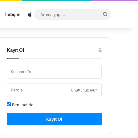
Sitemap
Arama
İletişim
yap
...
Kayıt Ol
Unuttunuz mu?
Beni hatırla
Kayıt Ol