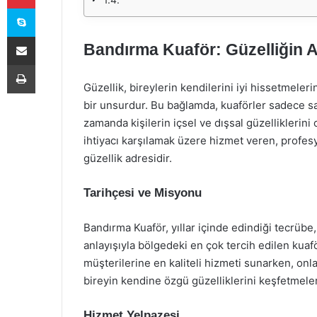
Skype
E-Posta ile paylaş
Bandırma Kuaför: Güzelliğin 
Yazdır
Güzellik, bireylerin kendilerini iyi hissetmeler
bir unsurdur. Bu bağlamda, kuaförler sadece s
zamanda kişilerin içsel ve dışsal güzelliklerini
ihtiyacı karşılamak üzere hizmet veren, profesyo
güzellik adresidir.
Tarihçesi ve Misyonu
Bandırma Kuaför, yıllar içinde edindiği tecrübe
anlayışıyla bölgedeki en çok tercih edilen kuaf
müşterilerine en kaliteli hizmeti sunarken, onl
bireyin kendine özgü güzelliklerini keşfetmeler
Hizmet Yelpazesi