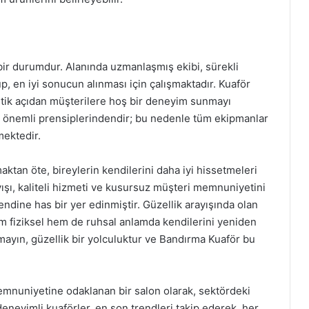
 bir durumdur. Alanında uzmanlaşmış ekibi, sürekli
p, en iyi sonucun alınması için çalışmaktadır. Kuaför
tik açıdan müşterilere hoş bir deneyim sunmayı
n önemli prensiplerindendir; bu nedenle tüm ekipmanlar
mektedir.
ktan öte, bireylerin kendilerini daha iyi hissetmeleri
yışı, kaliteli hizmeti ve kusursuz müşteri memnuniyetini
dine has bir yer edinmiştir. Güzellik arayışında olan
m fiziksel hem de ruhsal anlamda kendilerini yeniden
ayın, güzellik bir yolculuktur ve Bandırma Kuaför bu
emnuniyetine odaklanan bir salon olarak, sektördeki
deneyimli kuaförler, en son trendleri takip ederek, her