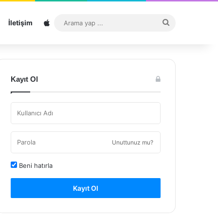
Sitemap
Arama
İletişim
yap
...
Kayıt Ol
Unuttunuz mu?
Beni hatırla
Kayıt Ol