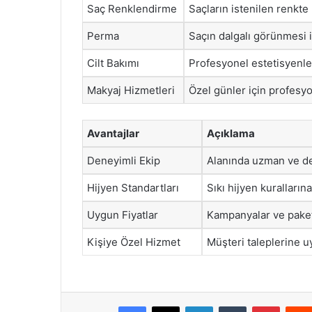
Saç Renklendirme
Saçların istenilen renkte
Perma
Saçın dalgalı görünmesi i
Cilt Bakımı
Profesyonel estetisyenler
Makyaj Hizmetleri
Özel günler için profesy
Avantajlar
Açıklama
Deneyimli Ekip
Alanında uzman ve de
Hijyen Standartları
Sıkı hijyen kuralların
Uygun Fiyatlar
Kampanyalar ve paket 
Kişiye Özel Hizmet
Müşteri taleplerine u
Facebook
X
LinkedIn
Tumblr
Pintere