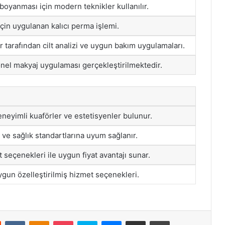
 boyanması için modern teknikler kullanılır.
çin uygulanan kalıcı perma işlemi.
 tarafından cilt analizi ve uygun bakım uygulamaları.
onel makyaj uygulaması gerçekleştirilmektedir.
neyimli kuaförler ve estetisyenler bulunur.
a ve sağlık standartlarına uyum sağlanır.
seçenekleri ile uygun fiyat avantajı sunar.
ygun özelleştirilmiş hizmet seçenekleri.
st
Reddit
VKontakte
Odnoklassniki
Pocket
Skype
Messenger
E-Posta ile paylaş
Yazdır