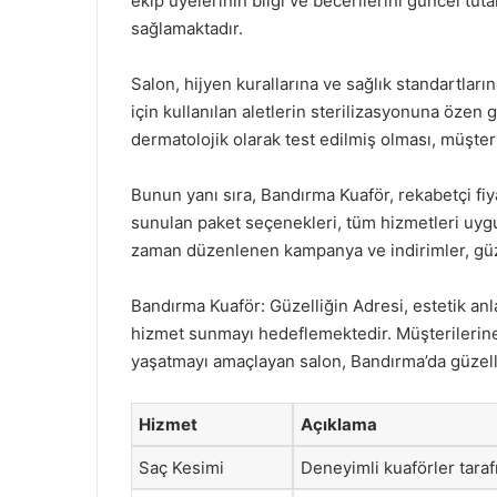
ekip üyelerinin bilgi ve becerilerini güncel tu
sağlamaktadır.
Salon, hijyen kurallarına ve sağlık standartların
için kullanılan aletlerin sterilizasyonuna özen g
dermatolojik olarak test edilmiş olması, müşteri
Bunun yanı sıra, Bandırma Kuaför, rekabetçi fiya
sunulan paket seçenekleri, tüm hizmetleri uygu
zaman düzenlenen kampanya ve indirimler, güzel
Bandırma Kuaför: Güzelliğin Adresi, estetik anla
hizmet sunmayı hedeflemektedir. Müşterilerin
yaşatmayı amaçlayan salon, Bandırma’da güzelli
Hizmet
Açıklama
Saç Kesimi
Deneyimli kuaförler taraf