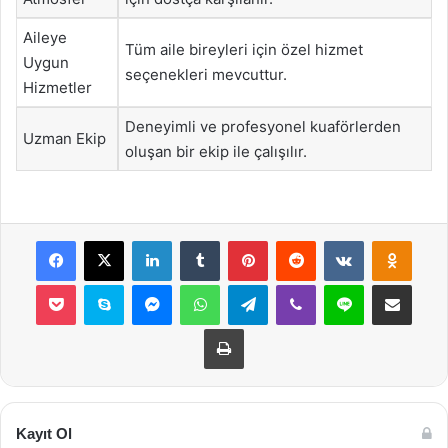
Aileye
Tüm aile bireyleri için özel hizmet
Uygun
seçenekleri mevcuttur.
Hizmetler
Deneyimli ve profesyonel kuaförlerden
Uzman Ekip
oluşan bir ekip ile çalışılır.
Facebook
X
LinkedIn
Tumblr
Pinterest
Reddit
VKontakte
Odnok
Pocket
Skype
Messenger
WhatsApp
Telegram
Viber
Line
E-Posta ile payla
Yazdır
Kayıt Ol