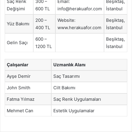
Saç Renk
300 –
Email:
Beşiktaş,
Değişimi
600 TL
info@herakuafor.com
İstanbul
200 –
Website:
Beşiktaş,
Yüz Bakımı
400 TL
www.herakuafor.com
İstanbul
600 –
Beşiktaş,
Gelin Saçı
1200 TL
İstanbul
Çalışanlar
Uzmanlık Alanı
Ayşe Demir
Saç Tasarımı
John Smith
Cilt Bakımı
Fatma Yılmaz
Saç Renk Uygulamaları
Mehmet Can
Estetik Uygulamalar