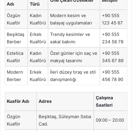
Öne Çıkan Özellikler
İletişim
Adı
Türü
Özgün
Kadın
Modern kesim ve
+90 555
Kuaför
Kuaförü
balayaj uygulamaları
123 45 67
Beşiktaş
Erkek
Trendy kesimler ve
+90 555
Berber
Kuaförü
sakal bakımı
234 56 78
Estetica
Kadın
Özel günler için saç ve
+90 555
Kuaför
Kuaförü
makyaj tasarımı
345 67 89
Modern
Erkek
İleri düzey tıraş ve stil
+90 555
Berber
Kuaförü
danışmanlığı
456 78 90
Çalışma
Kuaför Adı
Adres
Saatleri
Özgün
Beşiktaş, Süleyman Seba
09:00 – 20:00
Kuaför
Cad.