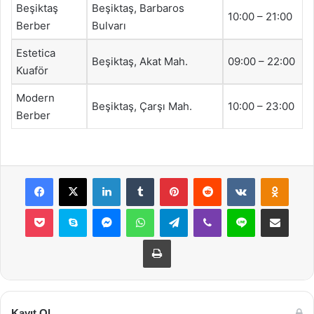
Beşiktaş
Beşiktaş, Barbaros
10:00 – 21:00
Berber
Bulvarı
Estetica
Beşiktaş, Akat Mah.
09:00 – 22:00
Kuaför
Modern
Beşiktaş, Çarşı Mah.
10:00 – 23:00
Berber
Facebook
X
LinkedIn
Tumblr
Pinterest
Reddit
VKontakte
Odnok
Pocket
Skype
Messenger
WhatsApp
Telegram
Viber
Line
E-Posta ile payla
Yazdır
Kayıt Ol