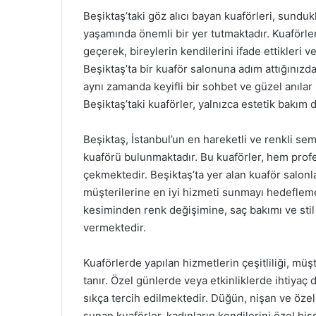
Beşiktaş’taki göz alıcı bayan kuaförleri, sunduk
yaşamında önemli bir yer tutmaktadır. Kuaförl
geçerek, bireylerin kendilerini ifade ettikleri v
Beşiktaş’ta bir kuaför salonuna adım attığınızd
aynı zamanda keyifli bir sohbet ve güzel anılar b
Beşiktaş’taki kuaförler, yalnızca estetik bakım
Beşiktaş, İstanbul’un en hareketli ve renkli sem
kuaförü bulunmaktadır. Bu kuaförler, hem profe
çekmektedir. Beşiktaş’ta yer alan kuaför salonla
müşterilerine en iyi hizmeti sunmayı hedeflemek
kesiminden renk değişimine, saç bakımı ve stil
vermektedir.
Kuaförlerde yapılan hizmetlerin çeşitliliği, müş
tanır. Özel günlerde veya etkinliklerde ihtiyaç 
sıkça tercih edilmektedir. Düğün, nişan ve özel
sunan kuaförler, kadınların kendilerini özel hi