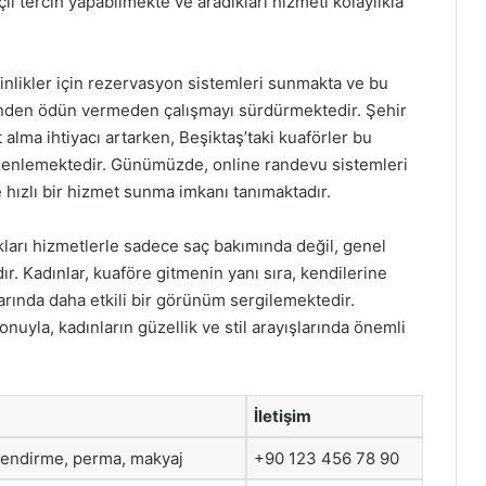
li tercih yapabilmekte ve aradıkları hizmeti kolaylıkla
kinlikler için rezervasyon sistemleri sunmakta ve bu
nden ödün vermeden çalışmayı sürdürmektedir. Şehir
t alma ihtiyacı artarken, Beşiktaş’taki kuaförler bu
düzenlemektedir. Günümüzde, online randevu sistemleri
 hızlı bir hizmet sunma imkanı tanımaktadır.
ıkları hizmetlerle sadece saç bakımında değil, genel
. Kadınlar, kuaföre gitmenin yanı sıra, kendilerine
arında daha etkili bir görünüm sergilemektedir.
nuyla, kadınların güzellik ve stil arayışlarında önemli
İletişim
lendirme, perma, makyaj
+90 123 456 78 90