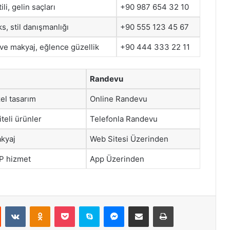
ili, gelin saçları
+90 987 654 32 10
s, stil danışmanlığı
+90 555 123 45 67
 ve makyaj, eğlence güzellik
+90 444 333 22 11
Randevu
zel tasarım
Online Randevu
teli ürünler
Telefonla Randevu
akyaj
Web Sitesi Üzerinden
IP hizmet
App Üzerinden
st
Reddit
VKontakte
Odnoklassniki
Pocket
Skype
Messenger
E-Posta ile paylaş
Yazdır