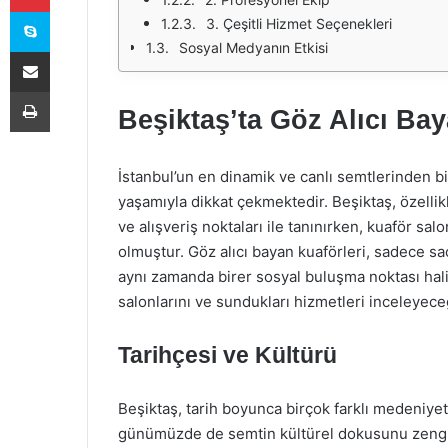
Skype
3. Çeşitli Hizmet Seçenekleri
Sosyal Medyanın Etkisi
E-Posta ile paylaş
Yazdır
Beşiktaş’ta Göz Alıcı Bay
İstanbul’un en dinamik ve canlı semtlerinden bir
yaşamıyla dikkat çekmektedir. Beşiktaş, özellik
ve alışveriş noktaları ile tanınırken, kuaför sa
olmuştur. Göz alıcı bayan kuaförleri, sadece s
aynı zamanda birer sosyal buluşma noktası hali
salonlarını ve sundukları hizmetleri inceleyece
Tarihçesi ve Kültürü
Beşiktaş, tarih boyunca birçok farklı medeniyete
günümüzde de semtin kültürel dokusunu zengi