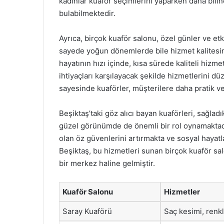
kadınlar kuaför seçimlerini yaparken daha bilinç
bulabilmektedir.
Ayrıca, birçok kuaför salonu, özel günler ve et
sayede yoğun dönemlerde bile hizmet kalitesi
hayatının hızı içinde, kısa sürede kaliteli hizme
ihtiyaçları karşılayacak şekilde hizmetlerini 
sayesinde kuaförler, müşterilere daha pratik ve
Beşiktaş’taki göz alıcı bayan kuaförleri, sağlad
güzel görünümde de önemli bir rol oynamaktadır
olan öz güvenlerini artırmakta ve sosyal hayatl
Beşiktaş, bu hizmetleri sunan birçok kuaför salo
bir merkez haline gelmiştir.
Kuaför Salonu
Hizmetler
Saray Kuaförü
Saç kesimi, renk