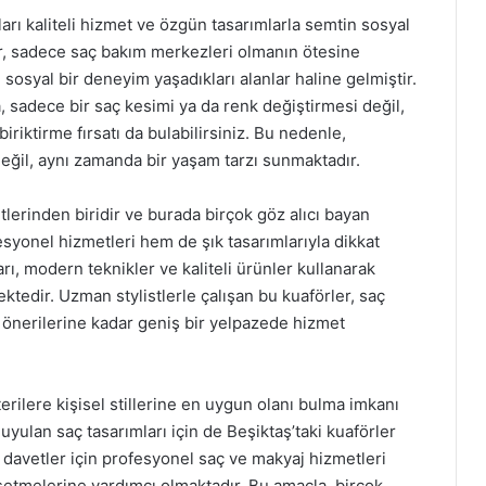
ları kaliteli hizmet ve özgün tasarımlarla semtin sosyal
er, sadece saç bakım merkezleri olmanın ötesine
e sosyal bir deneyim yaşadıkları alanlar haline gelmiştir.
a, sadece bir saç kesimi ya da renk değiştirmesi değil,
iriktirme fırsatı da bulabilirsiniz. Bu nedenle,
 değil, aynı zamanda bir yaşam tarzı sunmaktadır.
tlerinden biridir ve burada birçok göz alıcı bayan
syonel hizmetleri hem de şık tasarımlarıyla dikkat
rı, modern teknikler ve kaliteli ürünler kullanarak
tedir. Uzman stylistlerle çalışan bu kuaförler, saç
 önerilerine kadar geniş bir yelpazede hizmet
terilere kişisel stillerine en uygun olanı bulma imkanı
duyulan saç tasarımları için de Beşiktaş’taki kuaförler
 davetler için profesyonel saç ve makyaj hizmetleri
ssetmelerine yardımcı olmaktadır. Bu amaçla, birçok