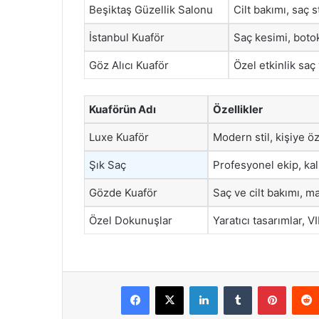
Beşiktaş Güzellik Salonu
Cilt bakımı, saç st
İstanbul Kuaför
Saç kesimi, botok
Göz Alıcı Kuaför
Özel etkinlik saç
Kuaförün Adı
Özellikler
Luxe Kuaför
Modern stil, kişiye ö
Şık Saç
Profesyonel ekip, kali
Gözde Kuaför
Saç ve cilt bakımı, m
Özel Dokunuşlar
Yaratıcı tasarımlar, V
Facebook
X
LinkedIn
Tumblr
Pintere