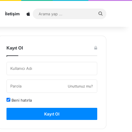
Sitemap
Arama
İletişim
yap
...
Kayıt Ol
Unuttunuz mu?
Beni hatırla
Kayıt Ol