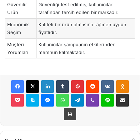
Güvenilir
Güvenliği test edilmiş, kullanıcılar
Ürün
tarafından tercih edilen bir markadır.
Ekonomik
Kaliteli bir ürün olmasına rağmen uygun
Seçim
fiyatlıdır.
Müşteri
Kullanıcılar şampuanın etkilerinden
Yorumları
memnun kalmaktadır.
Facebook
X
LinkedIn
Tumblr
Pinterest
Reddit
VKontakte
Odnok
Pocket
Skype
Messenger
WhatsApp
Telegram
Viber
Line
E-Posta ile payla
Yazdır