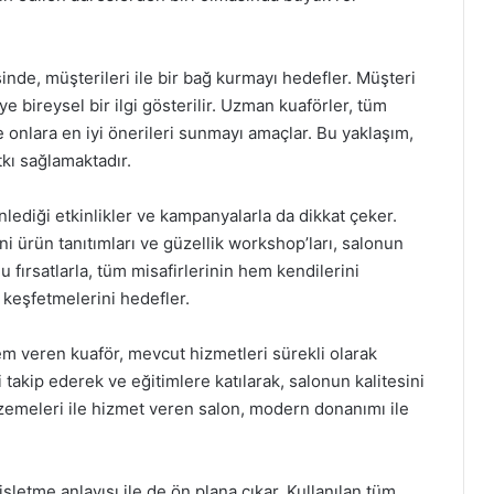
inde, müşterileri ile bir bağ kurmayı hedefler. Müşteri
e bireysel bir ilgi gösterilir. Uzman kuaförler, tüm
e onlara en iyi önerileri sunmayı amaçlar. Bu yaklaşım,
tkı sağlamaktadır.
ediği etkinlikler ve kampanyalarla da dikkat çeker.
i ürün tanıtımları ve güzellik workshop’ları, salonun
 fırsatlarla, tüm misafirlerinin hem kendilerini
 keşfetmelerini hedefler.
em veren kuaför, mevcut hizmetleri sürekli olarak
i takip ederek ve eğitimlere katılarak, salonun kalitesini
alzemeleri ile hizmet veren salon, modern donanımı ile
şletme anlayışı ile de ön plana çıkar. Kullanılan tüm