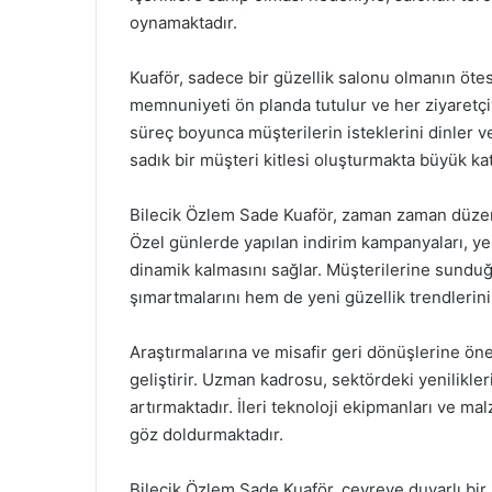
oynamaktadır.
Kuaför, sadece bir güzellik salonu olmanın ötes
memnuniyeti ön planda tutulur ve her ziyaretçiy
süreç boyunca müşterilerin isteklerini dinler v
sadık bir müşteri kitlesi oluşturmakta büyük ka
Bilecik Özlem Sade Kuaför, zaman zaman düzenl
Özel günlerde yapılan indirim kampanyaları, yen
dinamik kalmasını sağlar. Müşterilerine sunduğu
şımartmalarını hem de yeni güzellik trendlerini
Araştırmalarına ve misafir geri dönüşlerine ön
geliştirir. Uzman kadrosu, sektördeki yenilikler
artırmaktadır. İleri teknoloji ekipmanları ve m
göz doldurmaktadır.
Bilecik Özlem Sade Kuaför, çevreye duyarlı bir i