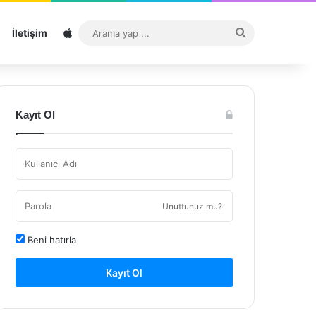
Sitemap
Arama
İletişim
yap
...
Kayıt Ol
Unuttunuz mu?
Beni hatırla
Kayıt Ol