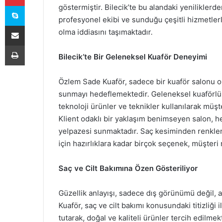
Skype
göstermiştir. Bilecik’te bu alandaki yenilikle
profesyonel ekibi ve sunduğu çeşitli hizmetlerl
E-Posta ile paylaş
olma iddiasını taşımaktadır.
Yazdır
Bilecik’te Bir Geleneksel Kuaför Deneyimi
Özlem Sade Kuaför, sadece bir kuaför salonu o
sunmayı hedeflemektedir. Geleneksel kuaförlük
teknoloji ürünler ve teknikler kullanılarak müşt
Klient odaklı bir yaklaşım benimseyen salon, he
yelpazesi sunmaktadır. Saç kesiminden renklen
için hazırlıklara kadar birçok seçenek, müşter
Saç ve Cilt Bakımına Özen Gösteriliyor
Güzellik anlayışı, sadece dış görünümü değil, 
Kuaför, saç ve cilt bakımı konusundaki titizliği 
tutarak, doğal ve kaliteli ürünler tercih edilmekt