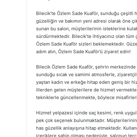
Bilecik’te Özlem Sade Kuaför, sunduğu çeşitli hi
güzelliğin ve bakımın yeni adresi olarak öne ç
sunan bu salon, müşterilerinin isteklerine kula
sürdürmektedir. Bilecik’te ihtiyacınız olan tüm 
Özlem Sade Kuaför sizleri beklemektedir. Güzell
adım atın, Özlem Sade Kuaför’ü ziyaret edin!
Bilecik Özlem Sade Kuaför, şehrin merkezinde y
sunduğu sıcak ve samimi atmosferle, ziyaretçile
yaştan kadın ve erkeğe hitap eden geniş bir hi
illerden gelen müşterilere de hizmet vermekted
tekniklerle güncellenmekte, böylece misafirler
Hizmet yelpazesi içinde saç kesimi, renk uygul
pek çok seçenek bulunmaktadır. Müşterilerinin
has güzellik anlayışına hitap etmektedir. Kullan
içeriklere sahip olması nedeniyle, salonun ter