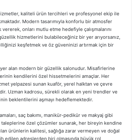
zmetler, kaliteli ürün tercihleri ve profesyonel ekip ile
ıkmaktadır. Modern tasarımıyla konforlu bir atmosfer
k vererek, onları mutlu etme hedefiyle çalışmalarını
güzellik hizmetlerini bulabileceğiniz bir yer arıyorsanız,
iğinizi keşfetmek ve öz güveninizi artırmak için bir
er alan modern bir güzellik salonudur. Misafirlerine
rinin kendilerini özel hissetmelerini amaçlar. Her
zmet yelpazesi sunan kuaför, yerel halktan ve çevre
ir. Uzman kadrosu, sürekli olarak en yeni trendler ve
inin beklentilerini aşmayı hedeflemektedir.
amaları, saç bakımı, manikür-pedikür ve makyaj gibi
 taleplerine özel çözümler sunarak, her bireyin kendine
ılan ürünlerin kalitesi, sağlığa zarar vermeyen ve doğal
cih edilen adreslerden biri olmasında büyük rol