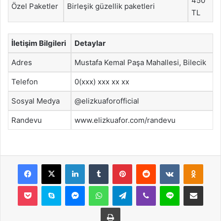
450
Özel Paketler
Birleşik güzellik paketleri
TL
İletişim Bilgileri
Detaylar
Adres
Mustafa Kemal Paşa Mahallesi, Bilecik
Telefon
0(xxx) xxx xx xx
Sosyal Medya
@elizkuaforofficial
Randevu
www.elizkuafor.com/randevu
Facebook
X
LinkedIn
Tumblr
Pinterest
Reddit
VKontakte
Odnok
Pocket
Skype
Messenger
WhatsApp
Telegram
Viber
Line
E-Posta ile payla
Yazdır