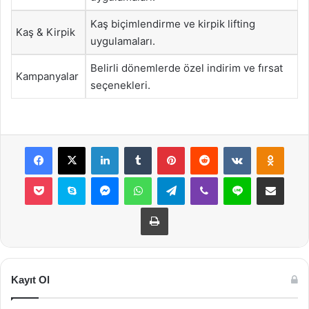
Kaş biçimlendirme ve kirpik lifting
Kaş & Kirpik
uygulamaları.
Belirli dönemlerde özel indirim ve fırsat
Kampanyalar
seçenekleri.
Facebook
X
LinkedIn
Tumblr
Pinterest
Reddit
VKontakte
Odnok
Pocket
Skype
Messenger
WhatsApp
Telegram
Viber
Line
E-Posta ile payla
Yazdır
Kayıt Ol