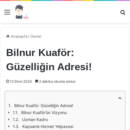
Menü
Ar
Anasayfa
/
Genel
Bilnur Kuaför:
Güzelliğin Adresi!
12 Ekim 2024
3 dakika okuma süresi
Bilnur Kuaför: Güzelliğin Adresi!
Bilnur Kuaför’ün Vizyonu
Uzman Kadro
Kapsamlı Hizmet Yelpazesi