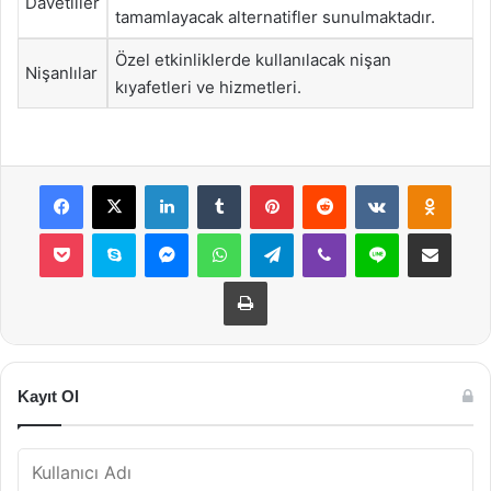
Davetliler
tamamlayacak alternatifler sunulmaktadır.
Özel etkinliklerde kullanılacak nişan
Nişanlılar
kıyafetleri ve hizmetleri.
Facebook
X
LinkedIn
Tumblr
Pinterest
Reddit
VKontakte
Odnok
Pocket
Skype
Messenger
WhatsApp
Telegram
Viber
Line
E-Posta ile payla
Yazdır
Kayıt Ol