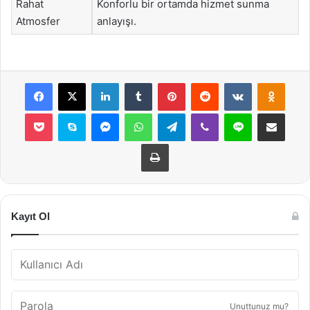
Rahat
Konforlu bir ortamda hizmet sunma
Atmosfer
anlayışı.
Facebook
X
LinkedIn
Tumblr
Pinterest
Reddit
VKontakte
Odnok
Pocket
Skype
Messenger
WhatsApp
Telegram
Viber
Line
E-Posta ile payla
Yazdır
Kayıt Ol
Unuttunuz mu?