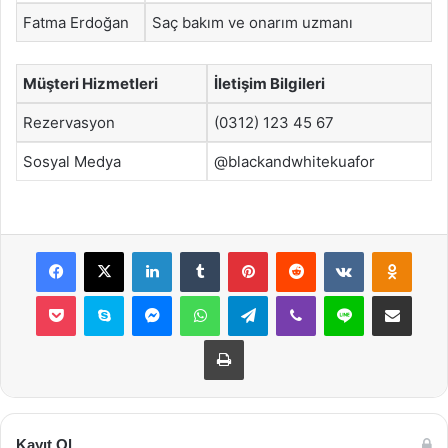
Fatma Erdoğan
Saç bakım ve onarım uzmanı
Müşteri Hizmetleri
İletişim Bilgileri
Rezervasyon
(0312) 123 45 67
Sosyal Medya
@blackandwhitekuafor
Facebook
X
LinkedIn
Tumblr
Pinterest
Reddit
VKontakte
Odnok
Pocket
Skype
Messenger
WhatsApp
Telegram
Viber
Line
E-Posta ile payla
Yazdır
Kayıt Ol