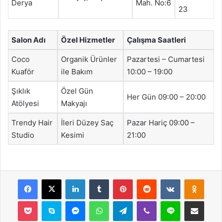
Derya
Mah. No:6
23
Salon Adı
Özel Hizmetler
Çalışma Saatleri
Coco
Organik Ürünler
Pazartesi – Cumartesi
Kuaför
ile Bakım
10:00 – 19:00
Şıklık
Özel Gün
Her Gün 09:00 – 20:00
Atölyesi
Makyajı
Trendy Hair
İleri Düzey Saç
Pazar Hariç 09:00 –
Studio
Kesimi
21:00
Facebook
X
LinkedIn
Tumblr
Pinterest
Reddit
VKontakte
Odnok
Pocket
Skype
Messenger
WhatsApp
Telegram
Viber
Line
E-Posta ile payla