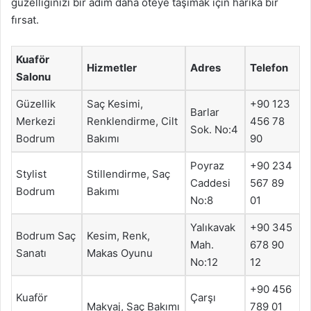
güzelliğinizi bir adım daha öteye taşımak için harika bir
fırsat.
Kuaför
Hizmetler
Adres
Telefon
Salonu
Güzellik
Saç Kesimi,
+90 123
Barlar
Merkezi
Renklendirme, Cilt
456 78
Sok. No:4
Bodrum
Bakımı
90
Poyraz
+90 234
Stylist
Stillendirme, Saç
Caddesi
567 89
Bodrum
Bakımı
No:8
01
Yalıkavak
+90 345
Bodrum Saç
Kesim, Renk,
Mah.
678 90
Sanatı
Makas Oyunu
No:12
12
+90 456
Kuaför
Çarşı
Makyaj, Saç Bakımı
789 01