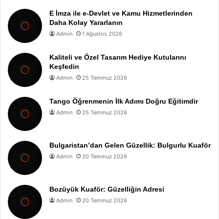
E İmza ile e-Devlet ve Kamu Hizmetlerinden
Daha Kolay Yararlanın
Admin
1 Ağustos 2026
Kaliteli ve Özel Tasarım Hediye Kutularını
Keşfedin
Admin
25 Temmuz 2026
Tango Öğrenmenin İlk Adımı Doğru Eğitimdir
Admin
25 Temmuz 2026
Bulgaristan’dan Gelen Güzellik: Bulgurlu Kuaför
Admin
20 Temmuz 2026
Bozüyük Kuaför: Güzelliğin Adresi
Admin
20 Temmuz 2026