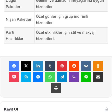
Düğün
Gelinin ve damadın ihtiyaçlarına uygun
Paketleri
hizmetler.
Özel günler için grup indirimli
Nişan Paketleri
hizmetler.
Parti
Özel etkinlikler için stil ve makyaj
Hazırlıkları
hizmetleri.
Facebook
X
LinkedIn
Tumblr
Pinterest
Reddit
VKontakte
Odnok
Pocket
Skype
Messenger
WhatsApp
Telegram
Viber
Line
E-Posta ile payla
Yazdır
Kayıt Ol