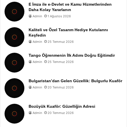
E İmza ile e-Devlet ve Kamu Hizmetlerinden
Daha Kolay Yararlanın
Admin
1 Ağustos 2026
Kaliteli ve Özel Tasarım Hediye Kutularını
Keşfedin
Admin
25 Temmuz 2026
Tango Öğrenmenin İlk Adımı Doğru Eğitimdir
Admin
25 Temmuz 2026
Bulgaristan’dan Gelen Güzellik: Bulgurlu Kuaför
Admin
20 Temmuz 2026
Bozüyük Kuaför: Güzelliğin Adresi
Admin
20 Temmuz 2026