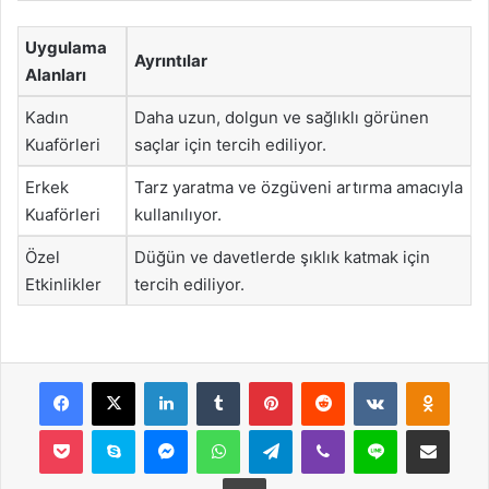
Uygulama
Ayrıntılar
Alanları
Kadın
Daha uzun, dolgun ve sağlıklı görünen
Kuaförleri
saçlar için tercih ediliyor.
Erkek
Tarz yaratma ve özgüveni artırma amacıyla
Kuaförleri
kullanılıyor.
Özel
Düğün ve davetlerde şıklık katmak için
Etkinlikler
tercih ediliyor.
Facebook
X
LinkedIn
Tumblr
Pinterest
Reddit
VKontakte
Odnok
Pocket
Skype
Messenger
WhatsApp
Telegram
Viber
Line
E-Posta ile payla
Yazdır