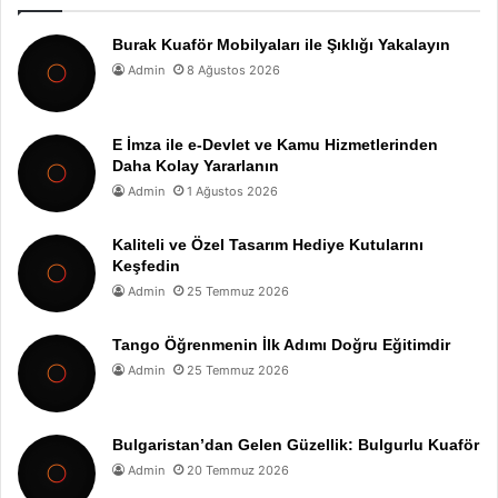
Burak Kuaför Mobilyaları ile Şıklığı Yakalayın
Admin
8 Ağustos 2026
E İmza ile e-Devlet ve Kamu Hizmetlerinden
Daha Kolay Yararlanın
Admin
1 Ağustos 2026
Kaliteli ve Özel Tasarım Hediye Kutularını
Keşfedin
Admin
25 Temmuz 2026
Tango Öğrenmenin İlk Adımı Doğru Eğitimdir
Admin
25 Temmuz 2026
Bulgaristan’dan Gelen Güzellik: Bulgurlu Kuaför
Admin
20 Temmuz 2026