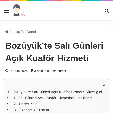
Menü
Ar
Anasayfa
/
Genel
Bozüyük’te Salı Günleri
Açık Kuaför Hizmeti
26 Ekim 2024
3 dakika okuma süresi
Bozüyük'te Salı Günleri Açık Kuaför Hizmeti: Güzelliğinizi İfade Etmenin Yeni Yolu
Salı Günleri Açık Kuaför Hizmetinin Özellikleri
Hedef Kitle
Ekonomik Fırsatlar