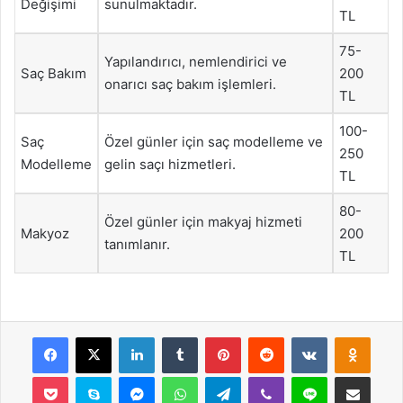
Değişimi
sunulmaktadır.
TL
75-
Yapılandırıcı, nemlendirici ve
Saç Bakım
200
onarıcı saç bakım işlemleri.
TL
100-
Saç
Özel günler için saç modelleme ve
250
Modelleme
gelin saçı hizmetleri.
TL
80-
Özel günler için makyaj hizmeti
Makyoz
200
tanımlanır.
TL
Facebook
X
LinkedIn
Tumblr
Pinterest
Reddit
VKontakte
Odnok
Pocket
Skype
Messenger
WhatsApp
Telegram
Viber
Line
E-Posta ile payla